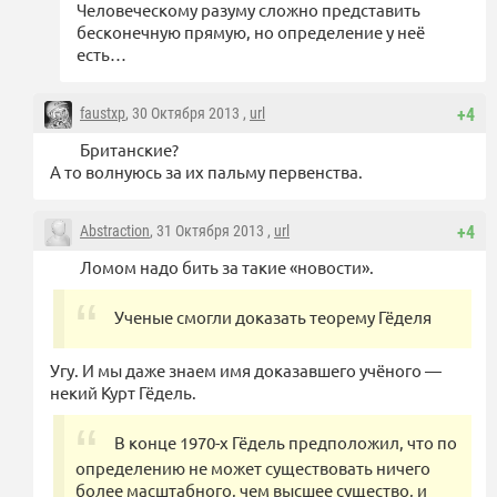
Человеческому разуму сложно представить
бесконечную прямую, но определение у неё
есть…
faustxp
, 30 Октября 2013 ,
url
+4
Британские?
А то волнуюсь за их пальму первенства.
Abstraction
, 31 Октября 2013 ,
url
+4
Ломом надо бить за такие «новости».
Ученые смогли доказать теорему Гёделя
Угу. И мы даже знаем имя доказавшего учёного —
некий Курт Гёдель.
В конце 1970-х Гёдель предположил, что по
определению не может существовать ничего
более масштабного, чем высшее существо, и