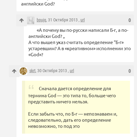
английски God?
bpujq
, 31 Октября 2013 ,
url
0
«А почему вы по-русски написали Б-г, а по-
английски God? „
А что вышел указ считать определение “Б-г»
устаревшим? А в «креативном» исполнении это
«God»?
skrt
, 30 Октября 2013 ,
url
0
Сначала дается определение для
термина God — это типа то, больше чего
представить ничего нельзя.
Если забыть что, по Б-г — непознаваем и,
следовательно, дать его определение
невозможно, то под это