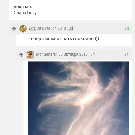
доказан.
Слава Богу!
skrt
, 30 Октября 2013 ,
url
+3
теперь можно спать спокойно )))
MonGeneral
, 30 Октября 2013 ,
url
+1