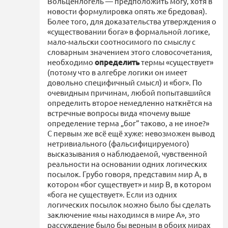
Вольценлогель — предположить могу, хотя в
новости формулировка опять же бредовая).
Более того, для доказательства утверждения о
«существовании бога» в формальной логике,
мало-мальски соотносимого по смыслу с
словарным значением этого словосочетания,
необходимо
определить
термы «существует»
(потому что в алгебре логики он имеет
довольно специфичный смысл) и «бог». По
очевидным причинам, любой попытавшийся
определить второе немедленно наткнётся на
встречные вопросы вида «почему выше
определение терма „бог“ таково, а не иное?»
С первым же всё ещё хуже: невозможен вывод
нетривиального (фальсифицируемого)
высказывания о наблюдаемой, чувственной
реальности на основании одних логических
посылок. Грубо говоря, представим мир A, в
котором «бог существует» и мир B, в котором
«бога не существует». Если из одних
логических посылок можно было бы сделать
заключение «мы находимся в мире A», это
рассуждение было бы верным в обоих мирах