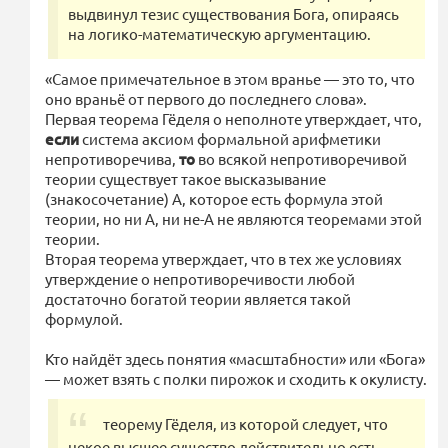
выдвинул тезис существования Бога, опираясь
на логико-математическую аргументацию.
«Самое примечательное в этом вранье — это то, что
оно враньё от первого до последнего слова».
Первая теорема Гёделя о неполноте утверждает, что,
если
система аксиом формальной арифметики
непротиворечива,
то
во всякой непротиворечивой
теории существует такое высказывание
(знакосочетание) A, которое есть формула этой
теории, но ни A, ни не-A не являются теоремами этой
теории.
Вторая теорема утверждает, что в тех же условиях
утверждение о непротиворечивости любой
достаточно богатой теории является такой
формулой.
Кто найдёт здесь понятия «масштабности» или «Бога»
— может взять с полки пирожок и сходить к окулисту.
теорему Гёделя, из которой следует, что
некое высшее существо действительно есть