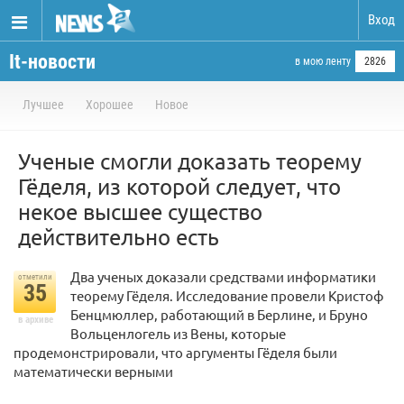
Вход
It-новости
в мою ленту
2826
Лучшее
Хорошее
Новое
Ученые смогли доказать теорему
Гёделя, из которой следует, что
некое высшее существо
действительно есть
Два ученых доказали средствами информатики
отметили
35
теорему Гёделя. Исследование провели Кристоф
Бенцмюллер, работающий в Берлине, и Бруно
в архиве
Вольценлогель из Вены, которые
продемонстрировали, что аргументы Гёделя были
математически верными