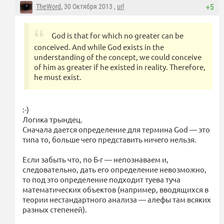
TheWord
, 30 Октября 2013 ,
url
+5
God is that for which no greater can be
conceived. And while God exists in the
understanding of the concept, we could conceive
of him as greater if he existed in reality. Therefore,
he must exist.
:-)
Логика трындец.
Сначала дается определение для термина God — это
типа то, больше чего представить ничего нельзя.
Если забыть что, по Б-г — непознаваем и,
следовательно, дать его определение невозможно,
то под это определение подходит туева туча
математических объектов (например, вводящихся в
теории нестандартного анализа — алефы там всяких
разных степеней).