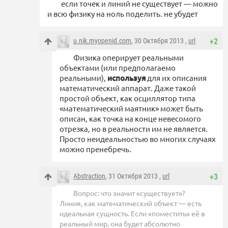
если точек и линий не существует — можно
и всю физику на ноль поделить. не убудет
u.nik.myopenid.com
, 30 Октября 2013 ,
url
+2
Физика оперирует реальными
объектами (или предполагаемо
реальными),
используя
для их описания
математический аппарат. Даже такой
простой объект, как осциллятор типа
«математический маятник» может быть
описан, как точка на конце невесомого
отрезка, но в реальности им не является.
Просто неидеальностью во многих случаях
можно пренебречь.
Abstraction
, 31 Октября 2013 ,
url
+3
Вопрос: что значит «существует»?
Линия, как математический объект — есть
идеальная сущность. Если «поместить» её в
реальный мир, она будет абсолютно