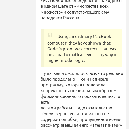
ZFC. Подобные определения находятся
в одном шаге от «множества всех
множеств» и сопутствующего ему
парадокса Рассела.
Using an ordinary MacBook
computer, they have shown that
Gödel's proof was correct — at least
on a mathematical level — by way of
higher modal logic.
Ну да, как и ожидалось: всё, что реально
было проделано — они написали
программу, которая проверила
корректность специальным образом
формализованного доказательства. То
есть:
до этой работы — «доказательство
Гёделя верно, если только оно не
содержит ошибки, пропущенной всеми
рассматривавшими его математиками»;