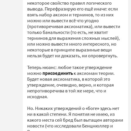
некоторое свойство правил логического
вывода. Перефразирую его ещё иначе: если
взять набор аксиом и терминов, то из них
можно или вывести всё что угодно
(противоречивая аксиоматика), или вывести
только банальности (то есть, не хватит
терминов для выражения сложных мыслей),
или можно вывести много интересного, но
некоторые в принципе выразимые вещи
нельзя будет ни доказать, ни опровергнуть.
Теперь нюанс: любое такое утверждение
можно
присоединить
к аксиомам теории.
Будет новая аксиоматика, в которой это
утверждение, очевидно, верно, и которая
непротиворечива в той же мере, что и
исходная.
Но. Никаких утверждений о «боге» здесь нет
ни в какой степени. Я понятия не имею, из
какого места сей бред был вытащен авторами
новости (что исследовали Бенцмюллер и