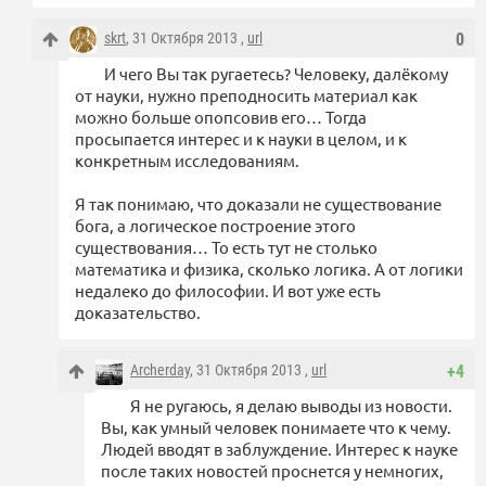
skrt
, 31 Октября 2013 ,
url
0
И чего Вы так ругаетесь? Человеку, далёкому
от науки, нужно преподносить материал как
можно больше опопсовив его… Тогда
просыпается интерес и к науки в целом, и к
конкретным исследованиям.
Я так понимаю, что доказали не существование
бога, а логическое построение этого
существования… То есть тут не столько
математика и физика, сколько логика. А от логики
недалеко до философии. И вот уже есть
доказательство.
Archerday
, 31 Октября 2013 ,
url
+4
Я не ругаюсь, я делаю выводы из новости.
Вы, как умный человек понимаете что к чему.
Людей вводят в заблуждение. Интерес к науке
после таких новостей проснется у немногих,