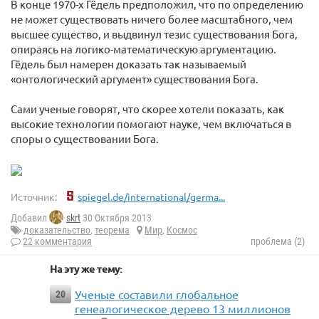
В конце 1970-х Гёдель предположил, что по определению
не может существовать ничего более масштабного, чем
высшее существо, и выдвинул тезис существования Бога,
опираясь на логико-математическую аргументацию.
Гёдель был намерен доказать так называемый
«онтологический аргумент» существования Бога.
Сами ученые говорят, что скорее хотели показать, как
высокие технологии помогают науке, чем включаться в
споры о существовании Бога.
Источник:
spiegel.de/international/germa...
Добавил
skrt
30 Октября 2013
доказательство
,
теорема
Мир
,
Космос
22 комментария
проблема (2)
На эту же тему:
Ученые составили глобальное
20
генеалогическое дерево 13 миллионов