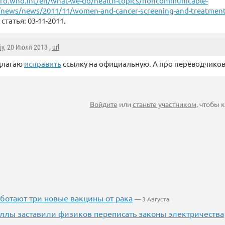
o.who.int/en/what-we-do/health-topics/noncommunicable-
/news/news/2011/11/women-and-cancer-screening-and-treatment-
статья: 03-11-2011.
iy
, 20 Июля 2013 ,
url
длагаю
исправить
ссылку на официальную. А про переводчиков
Войдите
или
станьте участником
, чтобы
аботают три новые вакцины от рака
— 3 Августа
ллы заставили физиков переписать законы электричества