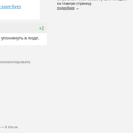
на главную страницу.
save-lives
подробнее
→
+2
 упомянуть в лиде.
 комментировать
— 8 Июля