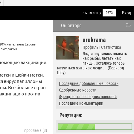
И
Вход
в мою ленту
2673
Об авторе
urukrama
Профиль
|
Статистика
Люди научились плавать
как рыбы, летать как
 помощью вакцинации.
птицы. Осталось теперь
научиться жить как люди ... (Бернард
Шоу)
матки и шейки матки.
ся вирус папилломы
Последние добавленные новости
ны. Все больше стран
Одобренные новости
вакцинацию против
Френдлента последних новостей
Последние комментарии
Репутация:
проблема (3)