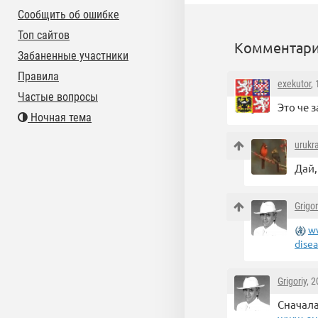
Сообщить об ошибке
Топ сайтов
Комментари
Забаненные участники
Правила
exekutor
,
Частые вопросы
Это че 
Ночная тема
uruk
Дай,
Grigor
w
dise
Grigoriy
, 
Сначала