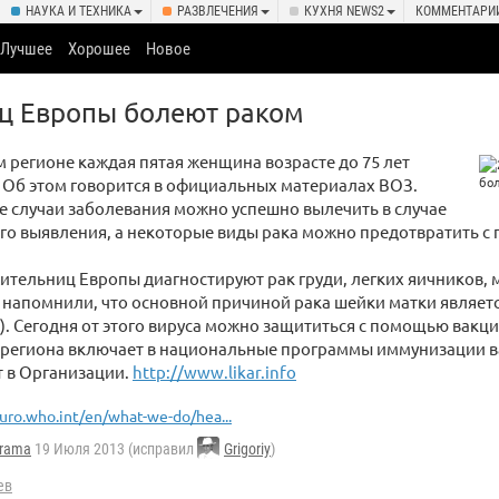
НАУКА И ТЕХНИКА
РАЗВЛЕЧЕНИЯ
КУХНЯ NEWS2
КОММЕНТАРИ
Лучшее
Хорошее
Новое
ц Европы болеют раком
 регионе каждая пятая женщина возрасте до 75 лет
 Об этом говорится в официальных материалах ВОЗ.
 случаи заболевания можно успешно вылечить в случае
го выявления, а некоторые виды рака можно предотвратить с
жительниц Европы диагностируют рак груди, легких яичников, 
 напомнили, что основной причиной рака шейки матки являет
). Сегодня от этого вируса можно защититься с помощью вакци
 региона включает в национальные программы иммунизации 
т в Организации.
http://www.likar.info
uro.who.int/en/what-we-do/hea...
krama
19 Июля 2013 (исправил
Grigoriy
)
ев