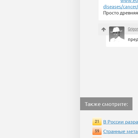
www.eur
diseases/cancer
Просто древняя 
Grigor
пре
Также смотрите:
В России разр
21
Странные мета
59