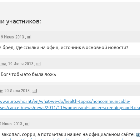
и участников:
 19 Июля 2013 ,
url
за бред, где ссылки на офиц. источник в основной новости?
rama
, 19 Июля 2013 ,
url
 Бог чтобы это была ложь
iy
, 20 Июля 2013 ,
url
ww.euro.who.int/en/what-we-do/health-topics/noncommunicable-
ases/cancer/news/news/2011/11/women-and-cancer-screening-and-trea
20 Июля 2013 ,
url
 закопал, сорри, а потом-таки нашел на официальном сайте: