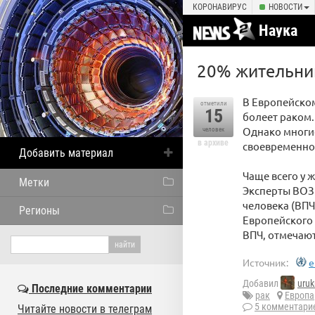
КОРОНАВИРУС
НОВОСТИ
Наука
20% жительни
В Европейском
отметили
15
болеет раком.
Однако многие
человек
в архиве
своевременно
Добавить материал
Чаще всего у 
Метки
Эксперты ВОЗ
человека (ВПЧ
Регионы
Европейского
ВПЧ, отмечаю
Источник:
e
Добавил
uru
Последние комментарии
рак
Европа
5 комментари
Читайте новости в телеграм