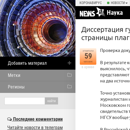
КОРОНАВИРУС
НОВОСТИ
Наука
Диссертация г
страницы плаг
Проверка доку
отметили
59
В результате 
человек
Добавить материал
в архиве
выяснилось, ч
представляют 
Метки
на два источни
Регионы
Точно установ
журналистам и
Московском го
свидетельств 
МГСУ вообще 
Последние комментарии
Читайте новости в телеграм
В Российской 