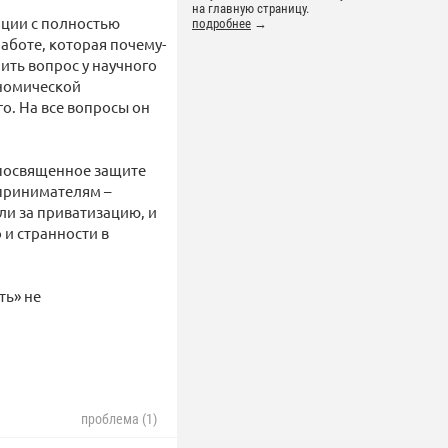
на главную страницу.
ации с полностью
подробнее
→
аботе, которая почему-
ить вопрос у научного
ономической
о. На все вопросы он
 посвященное защите
дпринимателям –
ли за приватизацию, и
 и странности в
ть» не
проблема (1)