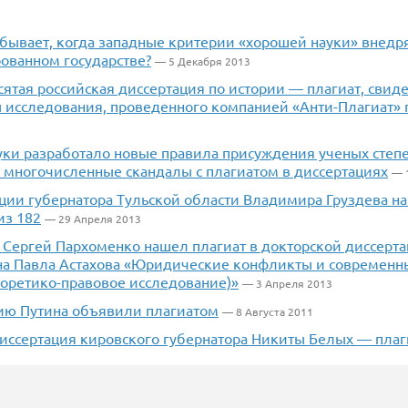
 бывает, когда западные критерии «хорошей науки» внедр
ованном государстве?
— 5 Декабря 2013
ятая российская диссертация по истории — плагиат, свид
 исследования, проведенного компанией «Анти-Плагиат» п
ки разработало новые правила присуждения ученых степе
а многочисленные скандалы с плагиатом в диссертациях
— 
ции губернатора Тульской области Владимира Груздева на
из 182
— 29 Апреля 2013
 Сергей Пархоменко нашел плагиат в докторской диссерта
а Павла Астахова «Юридические конфликты и современн
еоретико-правовое исследование)»
— 3 Апреля 2013
ию Путина объявили плагиатом
— 8 Августа 2011
диссертация кировского губернатора Никиты Белых — плаг