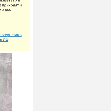
е приходят и
шем вам
ссернета» в
ра ЛО