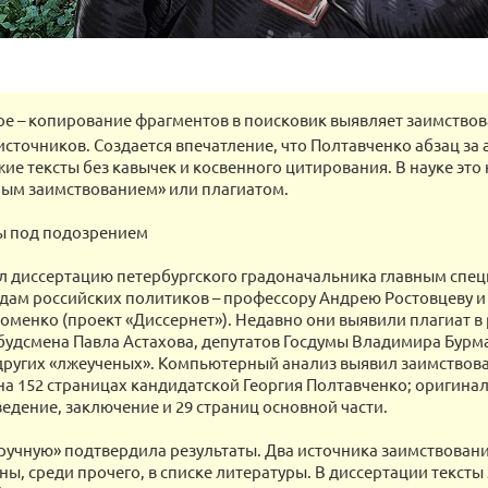
ое – копирование фрагментов в поисковик выявляет заимствов
источников. Создается впечатление, что Полтавченко абзац за
жие тексты без кавычек и косвенного цитирования. В науке это
ым заимствованием» или плагиатом.
ы под подозрением
л диссертацию петербургского градоначальника главным спец
дам российских политиков – профессору Андрею Ростовцеву и
оменко (проект «Диссернет»). Недавно они выявили плагиат в
будсмена Павла Астахова, депутатов Госдумы Владимира Бурм
других «лжеученых». Компьютерный анализ выявил заимствова
на 152 страницах кандидатской Георгия Полтавченко; оригин
ведение, заключение и 29 страниц основной части.
ручную» подтвердила результаты. Два источника заимствовани
ны, среди прочего, в списке литературы. В диссертации текст