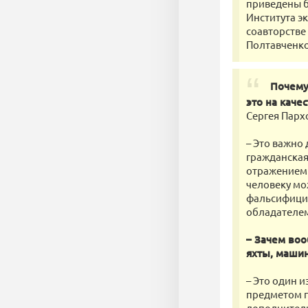
приведены б
Института э
соавторстве 
Полтавченко
Почему
это на каче
Сергея Парх
– Это важно
гражданская
отражением 
человеку мо
фальсифицир
обладателем
– Зачем воо
яхты, маши
– Это один 
предметом п
дополнительн