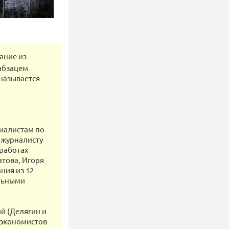
ание из
 абзацем
 называется
иалистам по
 журналисту
 работах
атова, Игоря
ния из 12
альными
й (Делягин и
ы экономистов