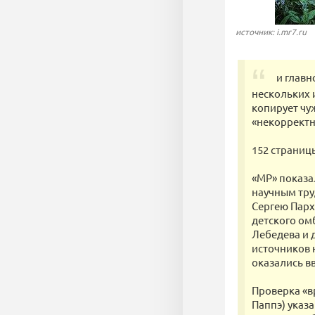
источник: i.mr7.ru
и главн
нескольких 
копирует чу
«некорректн
152 страниц
«МР» показа
научным тру
Сергею Парх
детского ом
Лебедева и 
источников 
оказались в
Проверка «в
Паппэ) указа