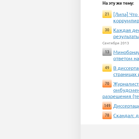
На эту же тему:
[Липа] Что
21
коррумпир
Каждая дес
30
результаты
Сентября 2013
Минобрнау
13
ответом н
В диссерта
49
страницах 
Журналист
70
омбудсмен
разрешения (т
Диссертац
149
Скандал: 
78