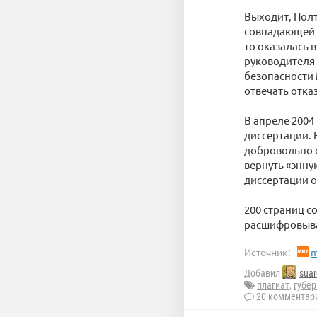
Выходит, Полт
совпадающей с
то оказалась 
руководителя
безопасности 
отвечать отка
В апреле 2004
диссертации. 
добровольно о
вернуть «энну
диссертации 
200 страниц с
расшифровыва
Источник:
m
Добавил
suar
плагиат
,
губер
20 комментар