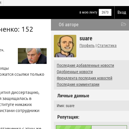
И
Вход
в мою ленту
2673
Об авторе
ченко: 152
suare
Профиль
|
Статистика
».
Последние добавленные новости
ницы
Одобренные новости
ержатся ссылки только
Френдлента последних новостей
Последние комментарии
щитил диссертацию,
Личные данные
я защищалась в
ституте никаких
Имя: suare
алистами сотрудники
Репутация:
лтавченко с этим же