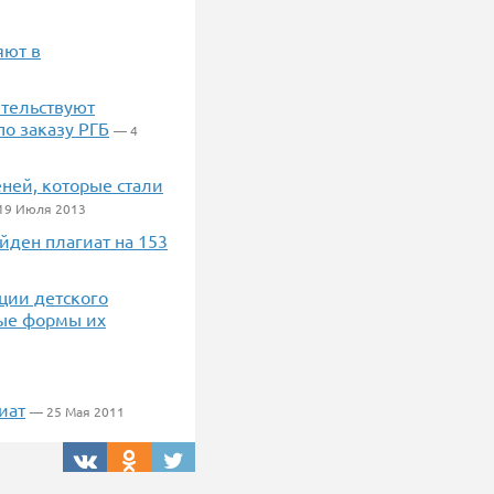
яют в
етельствуют
о заказу РГБ
— 4
ней, которые стали
19 Июля 2013
йден плагиат на 153
ции детского
ые формы их
иат
— 25 Мая 2011