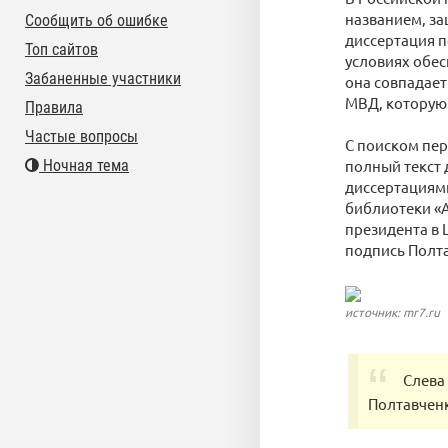
названием, з
Сообщить об ошибке
диссертация п
Топ сайтов
условиях обес
Забаненные участники
она совпадает
МВД, которую 
Правила
Частые вопросы
С поиском пер
Ночная тема
полный текст 
диссертациями
библиотеки «
президента в 
подпись Полта
источник: mr7.ru
Слева
Полтавчен