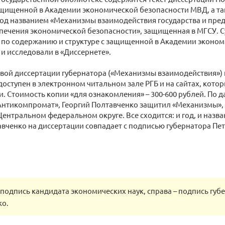
ащищенной в Академии экономической безопасности МВД, а т
од названием «Механизмы взаимодействия государства и пре
печения экономической безопасности», защищенная в МГСУ. С
 по содержанию и структуре с защищенной в Академии эконо
и исследовали в «Диссернете».
вой диссертации губернатора («Механизмы взаимодействия») 
доступен в электронном читальном зале РГБ и на сайтах, кото
. Стоимость копии «для ознакомления» – 300-600 рублей. По 
Антикомпромат», Георгий Полтавченко защитил «Механизмы»,
Центральном федеральном округе. Все сходится: и год, и назван
вченко на диссертации совпадает с подписью губернатора Пет
 подпись кандидата экономических наук, справа – подпись губ
ко.