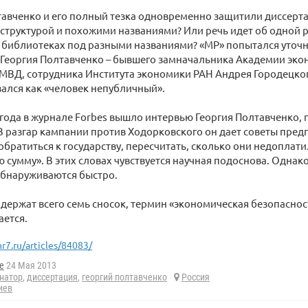
авченко и его полный тезка одновременно защитили диссерт
труктурой и похожими названиями? Или речь идет об одной р
в библиотеках под разными названиями? «МР» попытался уточн
 Георгия Полтавченко – бывшего замначальника Академии эк
МВД, сотрудника Института экономики РАН Андрея Городецког
зался как «человек непубличный».
 года в журнале Forbes вышло интервью Георгия Полтавченко,
В разгар кампании против Ходорковского он дает советы пре
братиться к государству, пересчитать, сколько они недоплати
ю сумму». В этих словах чувствуется научная подоснова. Однако
обнаруживаются быстро.
одержат всего семь сносок, термин «экономическая безопаснос
ется.
r7.ru/articles/84083/
e
24 Мая 2013
натор
,
диссертация
,
георгий полтавченко
Россия
иев