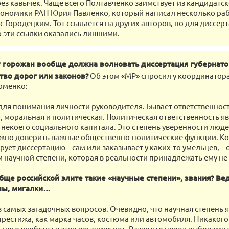
ез кавычек. Чаще всего Полтавченко заимствует из кандидатс
кономики РАН Юрия Павленко, который написал несколько раб
с Городецким. Тот ссылается на других авторов, но для диссер
 эти ссылки оказались лишними.
 горожан вообще должна волновать диссертация губернато
ство дорог или законов?
Об этом «МР» спросил у координатор
оменко:
 для понимания личности руководителя. Бывает ответственност
, моральная и политическая. Политическая ответственность я
некоего социального капитала. Это степень уверенности людей
жно доверить важные общественно-политические функции. Ко
ует диссертацию – сам или заказывает у каких-то умельцев, – 
 научной степени, которая в реальности принадлежать ему не
бще российской элите такие «научные степени», звания? Вед
ны, мигалки…
из самых загадочных вопросов. Очевидно, что научная степень 
рестижа, как марка часов, костюма или автомобиля. Никакого
ого удобства в этих регалиях нет. Разве что перед выборами у