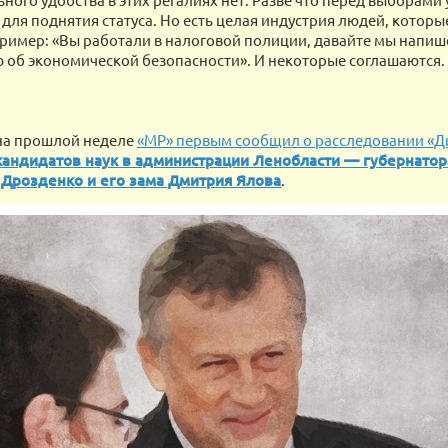
 для поднятия статуса. Но есть целая индустрия людей, которы
пример: «Вы работали в налоговой полиции, давайте мы напи
 об экономической безопасности». И некоторые соглашаются.
на прошлой неделе
«МР» первым сообщил о расследовании «Ди
кандидатов наук в администрации Ленобласти — губернато
 Дрозденко и его зама Дмитрия Ялова
.