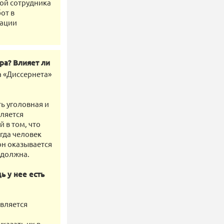
кой сотрудника
от в
тации
ра? Влияет ли
а «Диссернета»
ь уголовная и
вляется
 в том, что
гда человек
он оказывается
 должна.
ь у нее есть
является
казать их в