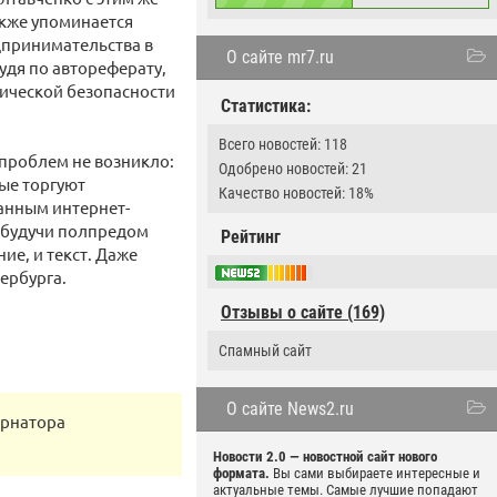
акже упоминается
дпринимательства в
О сайте mr7.ru
удя по автореферату,
мической безопасности
Статистика:
Всего новостей: 118
проблем не возникло:
Одобрено новостей: 21
рые торгуют
Качество новостей: 18%
данным интернет-
 будучи полпредом
Рейтинг
ие, и текст. Даже
ербурга.
Отзывы о сайте (169)
Спамный сайт
О сайте News2.ru
ернатора
Новости 2.0 — новостной сайт нового
формата.
Вы сами выбираете интересные и
актуальные темы. Самые лучшие попадают