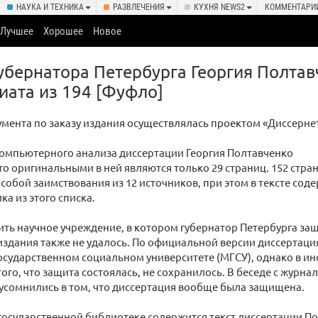
НАУКА И ТЕХНИКА
РАЗВЛЕЧЕНИЯ
КУХНЯ NEWS2
КОММЕНТАРИ
Лучшее
Хорошее
Новое
убернатора Петербурга Георгия Полтав
иата из 194 [Фуфло]
мента по заказу издания осуществлялась проектом «Диссернет
компьютерного анализа диссертации Георгия Полтавченко
то оригинальными в ней являются только 29 страниц. 152 стра
собой заимствования из 12 источников, при этом в тексте сод
ка из этого списка.
ить научное учреждение, в котором губернатор Петербурга за
здания также не удалось. По официальной версии диссертаци
сударственном социальном университете (МГСУ), однако в ин
того, что защита состоялась, не сохранилось. В беседе с журн
усомнились в том, что диссертация вообще была защищена.
государственной библиотеке содержится текст диссертации По