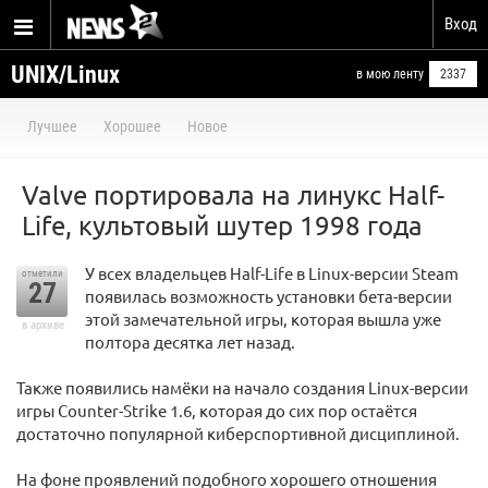
Вход
UNIX/Linux
в мою ленту
2337
Лучшее
Хорошее
Новое
Valve портировала на линукс Half-
Life, культовый шутер 1998 года
У всех владельцев Half-Life в Linux-версии Steam
отметили
27
появилась возможность установки бета-версии
этой замечательной игры, которая вышла уже
в архиве
полтора десятка лет назад.
Также появились намёки на начало создания Linux-версии
игры Counter-Strike 1.6, которая до сих пор остаётся
достаточно популярной киберспортивной дисциплиной.
На фоне проявлений подобного хорошего отношения