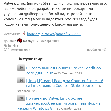
Valve к Linux (выпуску Steam для Linux, портированию игр,
взаимодействию с разработчиками видеокарт для
улучшения драйверов, работой над игровой Linux-
консолью и т.п.) можно надеяться, что 2013 год будет
годом начала полноценного Linux-гейминга.
Источник:
linux.org.ru/news/games/876655...
Добавил
manny21
25 Января 2013
half-life
1 комментарий
проблема (6)
На эту же тему:
В Steam вышел Counter-Strike: Condition
19
Zero для Linux
— 23 Февраля 2013
[Linux] [Steam] Вслед за Counter-Strike 1.6
14
на Linux вышла Counter-Strike Source
— 6
Февраля 2013
По мнению Valve, Linux более
20
жизнеспособен как игровая платформа,
нежели Windows 8
— 30 Октября 2012