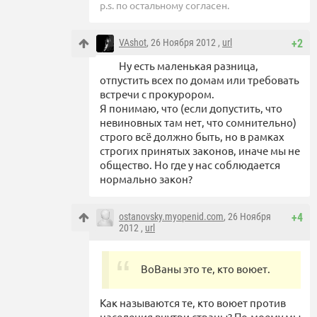
p.s. по остальному согласен.
VAshot
, 26 Ноября 2012 ,
url
+2
Ну есть маленькая разница,
отпустить всех по домам или требовать
встречи с прокурором.
Я понимаю, что (если допустить, что
невиновных там нет, что сомнительно)
строго всё должно быть, но в рамках
строгих принятых законов, иначе мы не
общество. Но где у нас соблюдается
нормально закон?
ostanovsky.myopenid.com
, 26 Ноября
+4
2012 ,
url
ВоВаны это те, кто воюет.
Как называются те, кто воюет против
населения внутри страны? По-моему мы