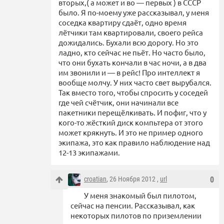
вторых,( а может и во — первых ) в СССР
было. Я по-моему уже рассказывал, у меня
соседка квартиру сдаёт, одно время
лётчики там квартировали, своего рейса
дожидались. Бухали всю дорогу. Но это
ладно, кто сейчас не пьёт. Но часто было,
что они бухать кончали в час ночи, а в два
им звонили и — в рейс! Про интеллект я
вообще молчу. У них часто свет вырубался.
Так вместо того, чтобы спросить у соседей
где чей счётчик, они начинали все
пакетники перещёлкивать. И пофиг, что у
кого-то жёсткий диск компьтера от этого
может крякнуть. И это не пример одного
экипажа, это как правило наблюдение над
12-13 экипажами.
croatian
, 26 Ноября 2012 ,
url
0
У меня знакомый был пилотом,
сейчас на пенсии. Рассказывал, как
некоторых пилотов по приземлении