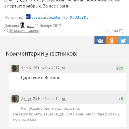
смертью храбрых. За нас с вами.
Источник:
vesti.ru/doc.html?id=968352&ci...
Добавил
waft
25 Ноября 2012
30 комментариев
проблема (1)
Комментарии участников:
djamix
, 25 Ноября 2012 ,
url
+21
Царствие небесное.
djamix
, 25 Ноября 2012 ,
url
+5
Я в Губдене был неоднократно.
Не могу понять, зачем туда ОМОН закинули, там ВоВаны
нужны и мы.