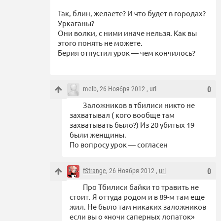
Так, блин, желаете? И что будет в городах?
Уркаганы?
Они волки, с ними иначе нельзя. Как вы
этого понять не можете.
Берия отпустил урок — чем кончилось?
melb
, 26 Ноября 2012 ,
url
0
Заложников в тбилиси никто не
захватывал ( кого вообще там
захватывать было?) Из 20 убитых 19
были женщины.
По вопросу урок — согласен
fStrange
, 26 Ноября 2012 ,
url
0
Про Тбилиси байки то травить не
стоит. Я оттуда родом и в 89-м там еще
жил. Не было там никаких заложников
если вы о «ночи саперных лопаток»