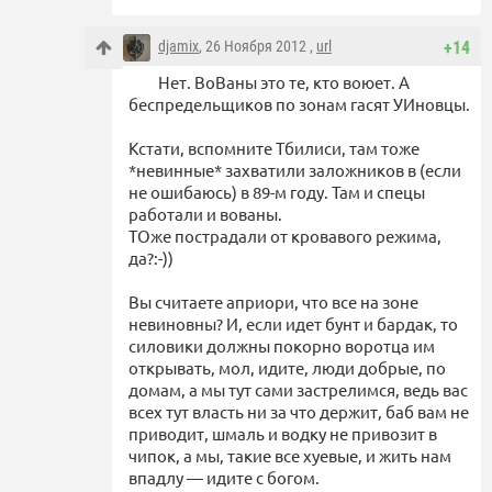
djamix
, 26 Ноября 2012 ,
url
+14
Нет. ВоВаны это те, кто воюет. А
беспредельщиков по зонам гасят УИновцы.
Кстати, вспомните Тбилиси, там тоже
*невинные* захватили заложников в (если
не ошибаюсь) в 89-м году. Там и спецы
работали и вованы.
ТОже пострадали от кровавого режима,
да?:-))
Вы считаете априори, что все на зоне
невиновны? И, если идет бунт и бардак, то
силовики должны покорно воротца им
открывать, мол, идите, люди добрые, по
домам, а мы тут сами застрелимся, ведь вас
всех тут власть ни за что держит, баб вам не
приводит, шмаль и водку не привозит в
чипок, а мы, такие все хуевые, и жить нам
впадлу — идите с богом.