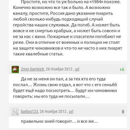
Простите, но что то уж больно на «1984» похоже.
Конечно возможно все так и было. А возможно
каналу, простите, Россия дано указание пиарить
любой сколько-нибудь подходящий случай
геройства наших служивых. Да погиб. А может быть
вовсе и не смертью храбрых, а может быть совсем и
не за нас с вами. Пожарные и спасатели погибают не
реже. Они в отличие от военных и полиции не стоят
на защите чиновников и что-то не часто о них пиарят
такие хвалебные статьи.
Zmei Garrinich
, 26 Ноября 2012 ,
url
+6
Да не за меня он пал, а за тех кто его туда
послал… Жизнь свою отдал, а вот что с его семьёй
будет ещё надо посмотреть… Будут им чиновники
говорить: мы его туда не посылали…
barbos123
, 26 Ноября 2012 ,
url
0
правильно змей говорит… и все же…