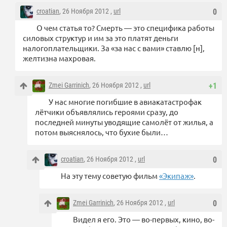
croatian
, 26 Ноября 2012 ,
url
0
О чем статья то? Смерть — это специфика работы
силовых структур и им за это платят деньги
налогоплательщики. За «за нас с вами» ставлю [н],
желтизна махровая.
Zmei Garrinich
, 26 Ноября 2012 ,
url
+1
У нас многие погибшие в авиакатастрофак
лётчики объявлялись героями сразу, до
последней минуты уводящие самолёт от жилья, а
потом выяснялось, что бухие были…
croatian
, 26 Ноября 2012 ,
url
0
На эту тему советую фильм
«Экипаж»
.
Zmei Garrinich
, 26 Ноября 2012 ,
url
0
Видел я его. Это — во-первых, кино, во-