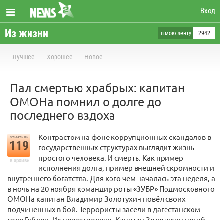
Вход
Из жизни
в мою ленту
2942
Лучшее
Хорошее
Новое
Пал смертью храбрых: капитан
ОМОНа помнил о долге до
последнего вздоха
Контрастом на фоне коррупционных скандалов в
отметили
119
государственных структурах выглядит жизнь
простого человека. И смерть. Как пример
в архиве
исполнения долга, пример внешней скромности и
внутреннего богатства. Для кого чем началась эта неделя, а
в ночь на 20 ноября командир роты «ЗУБР» Подмосковного
ОМОНа капитан Владимир Золотухин повёл своих
подчиненных в бой. Террористы засели в дагестанском
селе Губден. Их перестреляли. Капитан Золотухин погиб