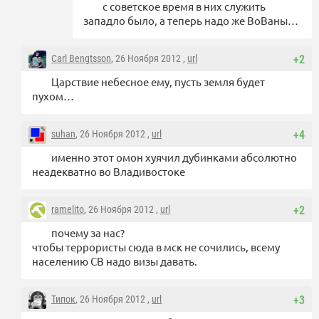
с советское время в них служить
западло было, а теперь надо же ВоВаны…
Carl Bengtsson
, 26 Ноября 2012 ,
url
+2
Царствие небесное ему, пусть земля будет
пухом…
suhan
, 26 Ноября 2012 ,
url
+4
именно этот омон хуячил дубинками абсолютно
неадекватно во Владивостоке
ramelito
, 26 Ноября 2012 ,
url
+2
почему за нас?
чтобы террористы сюда в мск не сочились, всему
населению СВ надо визы давать.
Типок
, 26 Ноября 2012 ,
url
+3