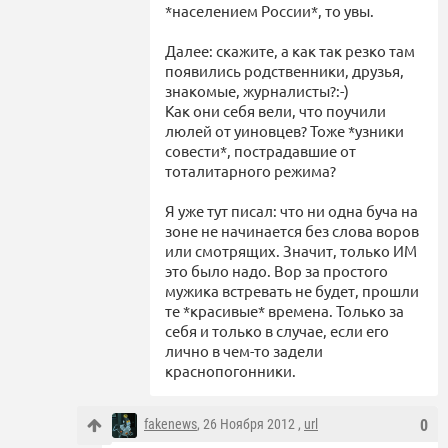
*населением России*, то увы.
Далее: скажите, а как так резко там
появились родственники, друзья,
знакомые, журналисты?:-)
Как они себя вели, что поучили
люлей от уиновцев? Тоже *узники
совести*, пострадавшие от
тоталитарного режима?
Я уже тут писал: что ни одна буча на
зоне не начинается без слова воров
или смотрящих. Значит, только ИМ
это было надо. Вор за простого
мужика встревать не будет, прошли
те *красивые* времена. Только за
себя и только в случае, если его
лично в чем-то задели
краснопогонники.
fakenews
, 26 Ноября 2012 ,
url
0