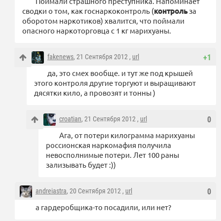
Поймали страшного преступника. Напоминает
сводки о том, как госнаркоконтроль (
контроль
за
оборотом наркотиков) хвалится, что поймали
опасного наркоторговца с 1 кг марихуаны.
fakenews
, 21 Сентября 2012 ,
url
+1
да, это смех вообще. и тут же под крышей
этого контроля другие торгуют и выращивают
дясятки кило, а провозят и тонны )
croatian
, 21 Сентября 2012 ,
url
0
Ага, от потери килограмма марихуаны
россионская наркомафия получила
невосполнимые потери. Лет 100 раны
зализывать будет :))
andreiastra
, 20 Сентября 2012 ,
url
0
а гардеробщика-то посадили, или нет?