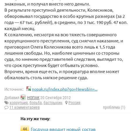
знакомых, и получал вместо него деньги.
В результате преступной деятельности, Колесников,
обворовывал государство в особо крупных размерах (за 2
года — 67 тыс. рублей!), в среднем, по 3 тыс. 190 руб. 47 коп.
каждый месяц.
К сожалению, несмотря на всю тяжесть совершенного
коррупционного преступления, суд смягчил наказание, и
приговорил Олега Колесникова всего лишь к 1,5 года
лишения свободы. Но, наиболее циничным со стороны
суда, по мнению представителей следствия, выглядит то,
что срок преступник будет отбывать условно.
Впрочем, время еще есть, и прокуратура вполне может
обжаловать столь мягкое решение суда.
Источник:
nopak.ru/index.php?go=News&in=...
Добавил
НОПАК
20 Сентября 2012
коррупция
,
борьба
,
бастрыкин
Россия
11 комментариев
проблема (1)
На эту же тему:
Госдума вводит новый состав
44