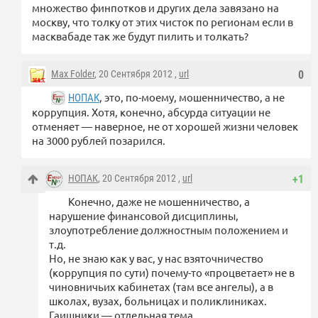
множество финпотков и других дела завязано на
москву, что толку от этих чисток по регионам если в
масквабаде так же будут пилить и толкать?
Max Folder
, 20 Сентября 2012 ,
url
0
, это, по-моему, мошенничество, а не
НОПАК
коррупция. Хотя, конечно, абсурда ситуации не
отменяет — наверное, не от хорошей жизни человек
на 3000 рублей позарился.
НОПАК
, 20 Сентября 2012 ,
url
+1
Конечно, даже не мошенничество, а
нарушение финансовой дисциплины,
злоупотребление должностным положением и
т.д.
Но, не знаю как у вас, у нас взяточничество
(коррупция по сути) почему-то «процветает» не в
чиновничьих кабинетах (там все ангелы), а в
школах, вузах, больницах и поликлиниках.
Гаишники — отдельная тема.