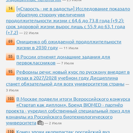
[«Старость - не в радость»] Исследование показало
14
обратную сторону увеличения
продолжительности жизни с 64,6 до 73,8 года (+9,2):
срок здоровой жизни вырос лишь с 55,9 до 63,1 года
(+7,2)
— 22 Июля
Онищенко об ожидаемой продолжительности
69
жизни в 2030 году
— 11 Июля
В России отменят домашние задания для
55
первоклассников
— 7 Июля
Реформы речи: новый курс по русскому внедрят в
95
вузах в 2027/2028 учебном году Дисциплина
станет обязательной для всех университетов страны
—
3 Июля
В Москве подвели итоги Всероссийского конкурса
103
«Стартап как диплом». Бренд BIOMED - партнёр
проекта - учредил собственный специальный приз для
команды из Российского биотехнологического
университета
— 2 Июля
2
Конец эпохи «копипаста»: российский вуз
110