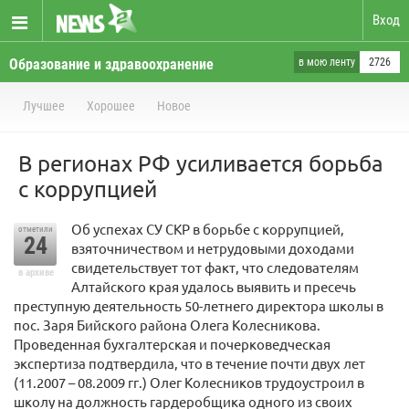
Вход
Образование и здравоохранение
в мою ленту
2726
Лучшее
Хорошее
Новое
В регионах РФ усиливается борьба
с коррупцией
Об успехах СУ СКР в борьбе с коррупцией,
отметили
24
взяточничеством и нетрудовыми доходами
свидетельствует тот факт, что следователям
в архиве
Алтайского края удалось выявить и пресечь
преступную деятельность 50-летнего директора школы в
пос. Заря Бийского района Олега Колесникова.
Проведенная бухгалтерская и почерковедческая
экспертиза подтвердила, что в течение почти двух лет
(11.2007 – 08.2009 гг.) Олег Колесников трудоустроил в
школу на должность гардеробщика одного из своих