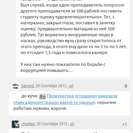
Был случай, когда один преподаватель попросил
другого преподавателя за 500 рублей поставить
студенту оценку «удовлетворительно». Тот, с
матерками, закрыл глаза, поставил в зачетку
оценку, предварительно вытащив из неё 500
рублей. Тут ворвались вооруженные люди в
масках, руководство вуза сразу открестилось от
этого препода, в итоге ему дали то ли 3 то ли 5 лет,
он отсидел 1,5 года и повесился в камере.
У них там нужно показатели по борьбе с
коррупцией повышать…
banned
, 20 Сентября 2012 ,
url
0
до кучи:
Прокуратура «страшно» наказала
8
главу администрации какой-то «дыры»
. серьезно
работаю мужики, короче.
croatian
, 20 Сентября 2012 ,
url
+1