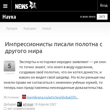
Вход
Наука
в мою ленту
2673
Лучшее
Хорошее
Новое
Импрессионисты писали полотна с
другого мира
Эксперты и историки нередко заявляют — уж они-
отметили
5
то точно знают, что имел в виду художник,
создавая своё полотно, что он хотел донести, и
в архиве
каким он видел свой шедевр. Но если раньше мы
имели право не согласиться с мнением учёных мужей, то
теперь нам представлены неожиданные доказательства.
Источник:
membrana.ru/articles/global/20...
Добавил
art-man
18 Апреля 2007
нет комментариев