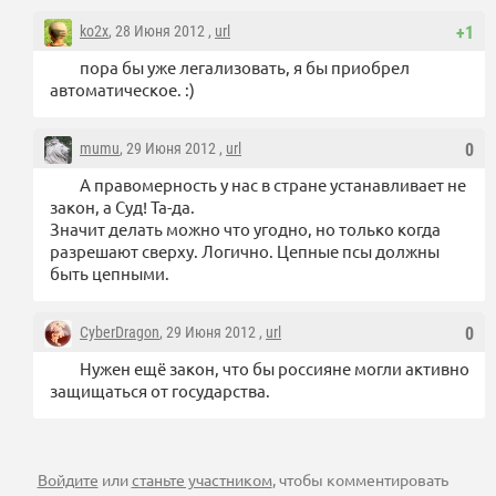
ko2x
, 28 Июня 2012 ,
url
+1
пора бы уже легализовать, я бы приобрел
автоматическое. :)
mumu
, 29 Июня 2012 ,
url
0
А правомерность у нас в стране устанавливает не
закон, а Суд! Та-да.
Значит делать можно что угодно, но только когда
разрешают сверху. Логично. Цепные псы должны
быть цепными.
CyberDragon
, 29 Июня 2012 ,
url
0
Нужен ещё закон, что бы россияне могли активно
защищаться от государства.
Войдите
или
станьте участником
, чтобы комментировать