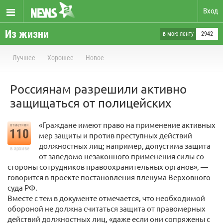
Вход
Из жизни
в мою ленту
2942
Лучшее
Хорошее
Новое
Россиянам разрешили активно
защищаться от полицейских
«Граждане имеют право на применение активных
отметили
110
мер защиты и против преступных действий
должностных лиц; например, допустима защита
в архиве
от заведомо незаконного применения силы со
стороны сотрудников правоохранительных органов», —
говорится в проекте постановления пленума Верховного
суда РФ.
Вместе с тем в документе отмечается, что необходимой
обороной не должна считаться защита от правомерных
действий должностных лиц, «даже если они сопряжены с