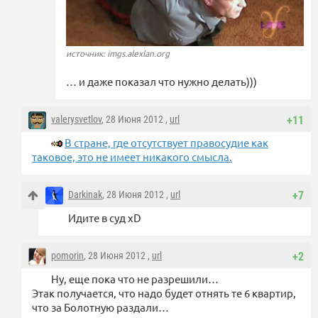
источник: imgs.alexlan.org
… и даже показал что нужно делать)))
valerysvetlov
, 28 Июня 2012 ,
url
+11
В стране, где отсутствует правосудие как
таковое, это не имеет никакого смысла.
Darkinak
, 28 Июня 2012 ,
url
+7
Идите в суд xD
pomorin
, 28 Июня 2012 ,
url
+2
Ну, еще пока что не разрешили…
Этак получается, что надо будет отнять те 6 квартир,
что за Болотную раздали…