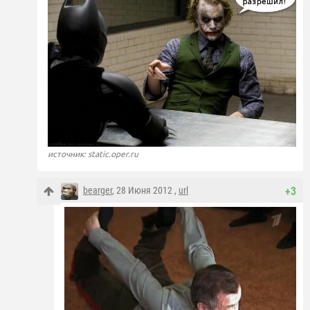
источник: static.oper.ru
bearger
, 28 Июня 2012 ,
url
+3