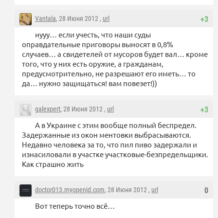
Vantala
, 28 Июня 2012 ,
url
+3
нууу… если учесть, что наши суды
оправдательные приговоры выносят в 0,8%
случаев… а свидетелей от мусоров будет вал… кроме
того, что у них есть оружие, а гражданам,
предусмотрительно, не разрешают его иметь… то
да… нужно защищаться! вам повезет!))
galexpert
, 28 Июня 2012 ,
url
+3
А в Украине с этим вообще полный беспредел.
Задержанные из окон ментовки выбрасываются.
Недавно человека за то, что пил пиво задержали и
изнасиловали в участке участковые-безпредельщики.
Как страшно жить
doctor013.myopenid.com
, 28 Июня 2012 ,
url
0
Вот теперь точно всё…