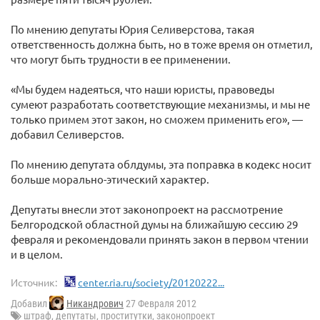
По мнению депутаты Юрия Селиверстова, такая
ответственность должна быть, но в тоже время он отметил,
что могут быть трудности в ее применении.
«Мы будем надеяться, что наши юристы, правоведы
сумеют разработать соответствующие механизмы, и мы не
только примем этот закон, но сможем применить его», —
добавил Селиверстов.
По мнению депутата облдумы, эта поправка в кодекс носит
больше морально-этический характер.
Депутаты внесли этот законопроект на рассмотрение
Белгородской областной думы на ближайшую сессию 29
февраля и рекомендовали принять закон в первом чтении
и в целом.
Источник:
center.ria.ru/society/20120222...
Добавил
Никандрович
27 Февраля 2012
штраф
,
депутаты
,
проститутки
,
законопроект