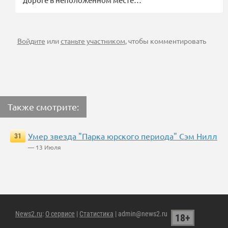
Войдите
или
станьте участником
, чтобы комментировать
Также смотрите:
Умер звезда "Парка юрского периода" Сэм Нилл
31
— 13 Июля
News2.ru
:
О сервисе
|
Статистика
| admin@news2.ru
18+