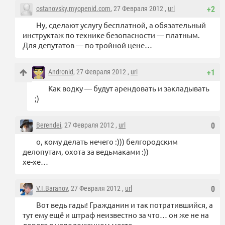
ostanovsky.myopenid.com
, 27 Февраля 2012 ,
url
+2
Ну, сделают услугу бесплатной, а обязательный
инструктаж по технике безопасности — платным.
Для депутатов — по тройной цене…
Andronid
, 27 Февраля 2012 ,
url
+1
Как водку — будут арендовать и закладывать
;)
Berendei
, 27 Февраля 2012 ,
url
0
о, кому делать нечего :))) белгородским
делопутам, охота за ведьмаками :))
хе-хе…
V.I.Baranov
, 27 Февраля 2012 ,
url
0
Вот ведь гады! Гражданин и так потратившийся, а
тут ему ещё и штраф неизвестно за что… он же не на
дороге в неположенном месте…