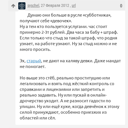
syschel
, 27 Февраля 2012 ,
url
0
Думаю они больше в русле «субботника»,
получают себе «девочек».
Ну а тем кто пользуется услугами. час стоит
примерно 2-3т рублей. Два часа за бабу + штраф.
Если только что стыд за такой штраф, что родня
узнает, на работе узнают. Ну за стыд можно и не
много просить.
Эх,
старый
, не дают на халяву девки. Даже мандат
не помогает.
Но выше это стёб, реально проституцию или
легализовать и взять под жёсткий контроль со
справками и лицензиями или запретить и
реально задавить. Ну или пускай в онлайн-
дрочерство уходит. А не разносит гадости по
улицам. Ну или ещё хуже, когда девчёнок к этому
силой принуждают, особенно приезжих из
областей или сёл.