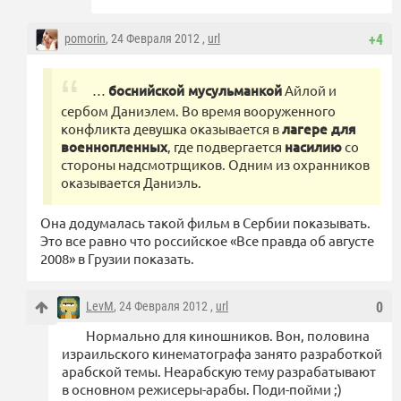
pomorin
, 24 Февраля 2012 ,
url
+4
…
боснийской мусульманкой
Айлой и
сербом Даниэлем. Во время вооруженного
конфликта девушка оказывается в
лагере для
военнопленных
, где подвергается
насилию
со
стороны надсмотрщиков. Одним из охранников
оказывается Даниэль.
Она додумалась такой фильм в Сербии показывать.
Это все равно что российское «Все правда об августе
2008» в Грузии показать.
LevM
, 24 Февраля 2012 ,
url
0
Нормально для киношников. Вон, половина
израильского кинематографа занято разработкой
арабской темы. Неарабскую тему разрабатывают
в основном режисеры-арабы. Поди-пойми ;)