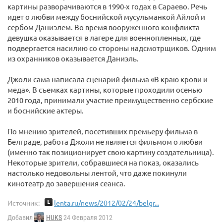
картины разворачиваются в 1990-х годах в Сараево. Речь
идет о любви между боснийской мусульманкой Айлой и
сербом Даниэлем. Во время вооруженного конфликта
девушка оказывается в лагере для военнопленных, где
подвергается насилию со стороны надсмотрщиков. Одним
из охранников оказывается Даниэль.
Джоли сама написала сценарий фильма «В краю крови и
меда». В съемках картины, которые проходили осенью
2010 года, принимали участие преимущественно сербские
и боснийские актеры.
По мнению зрителей, посетивших премьеру фильма в
Белграде, работа Джоли не является фильмом о любви
(именно так позиционирует свою картину создательница).
Некоторые зрители, собравшиеся на показ, оказались
настолько недовольны лентой, что даже покинули
кинотеатр до завершения сеанса.
Источник:
lenta.ru/news/2012/02/24/belgr...
Добавил
HUKS
24 Февраля 2012