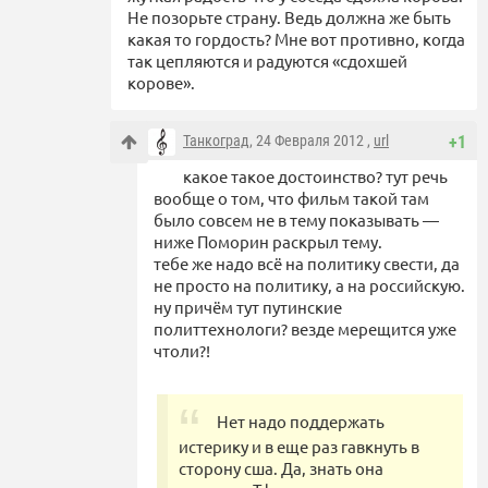
Не позорьте страну. Ведь должна же быть
какая то гордость? Мне вот противно, когда
так цепляются и радуются «сдохшей
корове».
Танкоград
, 24 Февраля 2012 ,
url
+1
какое такое достоинство? тут речь
вообще о том, что фильм такой там
было совсем не в тему показывать —
ниже Поморин раскрыл тему.
тебе же надо всё на политику свести, да
не просто на политику, а на российскую.
ну причём тут путинские
политтехнологи? везде мерещится уже
чтоли?!
Нет надо поддержать
истерику и в еще раз гавкнуть в
сторону сша. Да, знать она