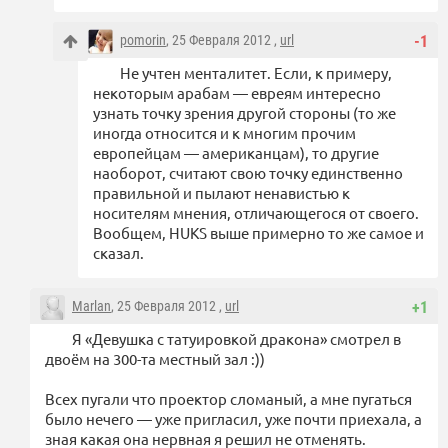
pomorin
, 25 Февраля 2012 ,
url
-1
Не учтен менталитет. Если, к примеру,
некоторым арабам — евреям интересно
узнать точку зрения другой стороны (то же
иногда относится и к многим прочим
европейцам — американцам), то другие
наоборот, считают свою точку единственно
правильной и пылают ненавистью к
носителям мнения, отличающегося от своего.
Вообщем, HUKS выше примерно то же самое и
сказал.
Marlan
, 25 Февраля 2012 ,
url
+1
Я «Девушка с татуировкой дракона» смотрел в
двоём на 300-та местный зал :))
Всех пугали что проектор сломаный, а мне пугаться
было нечего — уже пригласил, уже почти приехала, а
зная какая она нервная я решил не отменять.