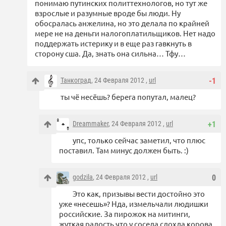
понимаю путинских политтехнологов, но тут же
взрослые и разумные вроде бы люди. Ну
обосралась анжелина, но это делала по крайней
мере не на деньги налогоплатильщиков. Нет надо
поддержать истерику и в еще раз гавкнуть в
сторону сша. Да, знать она сильна… Тфу…
Танкоград
, 24 Февраля 2012 ,
url
-1
ты чё несёшь? берега попутал, малец?
Dreammaker
, 24 Февраля 2012 ,
url
+1
упс, только сейчас заметил, что плюс
поставил. Там минус должен быть. :)
godzila
, 24 Февраля 2012 ,
url
0
Это как, призывы вести достойно это
уже «несешь»? Нда, измельчали людишки
российские. За пирожок на митинги,
жуткая радость что у соседа сдохла корова.