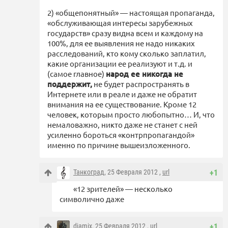
2) «общепонятный» — настоящая пропаганда,
«обслуживающая интересы зарубежных
государств» сразу видна всем и каждому на
100%, для ее выявления не надо никаких
расследований, кто кому сколько заплатил,
какие организации ее реализуют и т.д. и
(самое главное)
народ ее никогда не
поддержит,
не будет распространять в
Интернете или в реале и даже не обратит
внимания на ее существование. Кроме 12
человек, которым просто любопытно… И, что
немаловажно, никто даже не станет с ней
усиленно бороться «контрпропагандой»
именно по причине вышеизложенного.
Танкоград
, 25 Февраля 2012 ,
url
+1
«12 зрителей» — несколько
символично даже
djamix
, 25 Февраля 2012 ,
url
+1