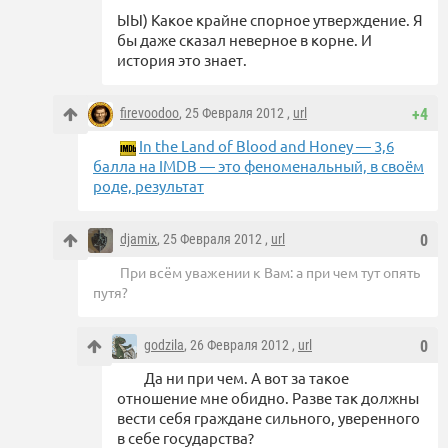
ЫЫ) Какое крайне спорное утверждение. Я
бы даже сказал неверное в корне. И
история это знает.
firevoodoo
, 25 Февраля 2012 ,
url
+4
In the Land of Blood and Honey — 3,6
балла на IMDB — это феноменальный, в своём
роде, результат
djamix
, 25 Февраля 2012 ,
url
0
При всём уважении к Вам: а при чем тут опять
путя?
godzila
, 26 Февраля 2012 ,
url
0
Да ни при чем. А вот за такое
отношение мне обидно. Разве так должны
вести себя граждане сильного, уверенного
в себе государства?