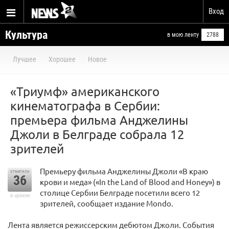
Вход
Культура
в мою ленту
2788
Лучшее
Хорошее
Новое
«Триумф» американского
кинематографа в Сербии:
премьера фильма Анджелины
Джоли в Белграде собрала 12
зрителей
Премьеру фильма Анджелины Джоли «В краю
отметили
36
крови и меда» («In the Land of Blood and Honey») в
столице Сербии Белграде посетили всего 12
в архиве
зрителей, сообщает издание Mondo.
Лента является режиссерским дебютом Джоли. События