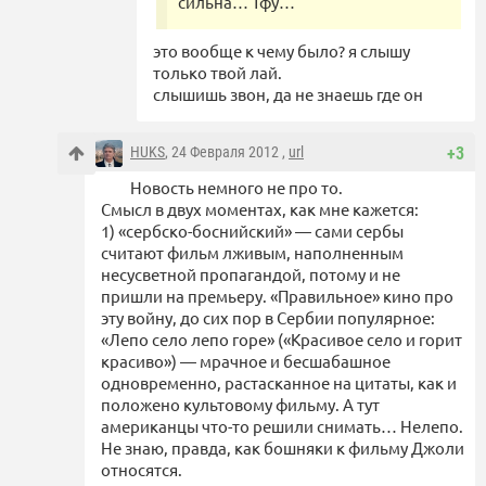
сильна… Тфу…
это вообще к чему было? я слышу
только твой лай.
слышишь звон, да не знаешь где он
HUKS
, 24 Февраля 2012 ,
url
+3
Новость немного не про то.
Смысл в двух моментах, как мне кажется:
1) «сербско-боснийский» — сами сербы
считают фильм лживым, наполненным
несусветной пропагандой, потому и не
пришли на премьеру. «Правильное» кино про
эту войну, до сих пор в Сербии популярное:
«Лепо село лепо горе» («Красивое село и горит
красиво») — мрачное и бесшабашное
одновременно, растасканное на цитаты, как и
положено культовому фильму. А тут
американцы что-то решили снимать… Нелепо.
Не знаю, правда, как бошняки к фильму Джоли
относятся.