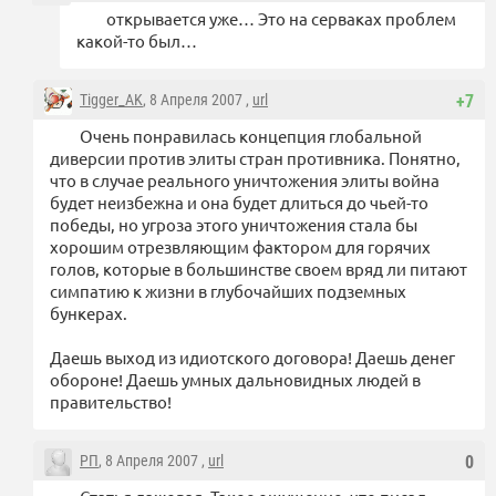
открывается уже… Это на серваках проблем
какой-то был…
Tigger_AK
, 8 Апреля 2007 ,
url
+7
Очень понравилась концепция глобальной
диверсии против элиты стран противника. Понятно,
что в случае реального уничтожения элиты война
будет неизбежна и она будет длиться до чьей-то
победы, но угроза этого уничтожения стала бы
хорошим отрезвляющим фактором для горячих
голов, которые в большинстве своем вряд ли питают
симпатию к жизни в глубочайших подземных
бункерах.
Даешь выход из идиотского договора! Даешь денег
обороне! Даешь умных дальновидных людей в
правительство!
РП
, 8 Апреля 2007 ,
url
0