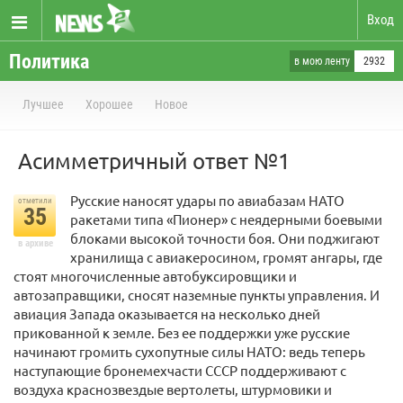
Вход
Политика
в мою ленту
2932
Лучшее
Хорошее
Новое
Асимметричный ответ №1
Русские наносят удары по авиабазам НАТО
отметили
35
ракетами типа «Пионер» с неядерными боевыми
блоками высокой точности боя. Они поджигают
в архиве
хранилища с авиакеросином, громят ангары, где
стоят многочисленные автобуксировщики и
автозаправщики, сносят наземные пункты управления. И
авиация Запада оказывается на несколько дней
прикованной к земле. Без ее поддержки уже русские
начинают громить сухопутные силы НАТО: ведь теперь
наступающие бронемехчасти СССР поддерживают с
воздуха краснозвездые вертолеты, штурмовики и