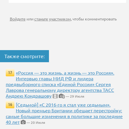
Войдите
или
станьте участником
, чтобы комментировать
Также смотрите:
«Россия — это жизнь, а жизнь — это Россия».
17
Интервью главы МИД РФ и лидера
предвыборного списка «Единой России» Сергея
Лаврова генеральному директору агентства ТАСС
Андрею Кондрашову
— 29 Июля
2
[Седьмой] «С 2016-го я стал уже седьмым».
16
Новый премьер Британии обещает перестройку:
самые большие изменения в политике за последние
40 лет
— 20 Июля