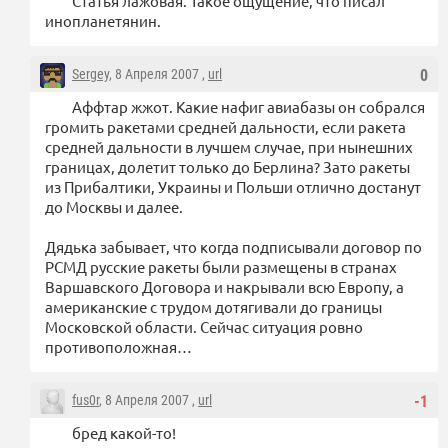
Статья лажовая. Такое ощущение, что писал
инопланетянин.
Sergey
, 8 Апреля 2007 ,
url
0
Аффтар жжот. Какие нафиг авиабазы он собрался
громить ракетами средней дальности, если ракета
средней дальности в лучшем случае, при нынешних
границах, долетит только до Берлина? Зато ракеты
из Прибалтики, Украины и Польши отлично достанут
до Москвы и далее.
Дядька забывает, что когда подписывали договор по
РСМД русские ракеты были размещены в странах
Варшавского Договора и накрывали всю Европу, а
американские с трудом дотягивали до границы
Московской области. Сейчас ситуация ровно
противоположная…
fus0r
, 8 Апреля 2007 ,
url
-1
бред какой-то!