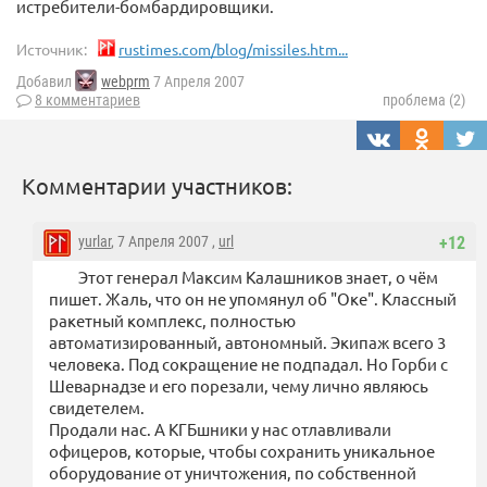
истребители-бомбардировщики.
Источник:
rustimes.com/blog/missiles.htm...
Добавил
webprm
7 Апреля 2007
8 комментариев
проблема (2)
Комментарии участников:
yurlar
, 7 Апреля 2007 ,
url
+12
Этот генерал Максим Калашников знает, о чём
пишет. Жаль, что он не упомянул об "Оке". Классный
ракетный комплекс, полностью
автоматизированный, автономный. Экипаж всего 3
человека. Под сокращение не подпадал. Но Горби с
Шеварнадзе и его порезали, чему лично являюсь
свидетелем.
Продали нас. А КГБшники у нас отлавливали
офицеров, которые, чтобы сохранить уникальное
оборудование от уничтожения, по собственной