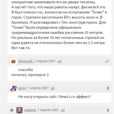
инициативе закапывали его во дворе техзоны.
А насчёт того, что наши ракеты мажут, фигня всё это.
Я был членом гос. комиссии на испытаниях "Точки" в
горах. Стреляли кассетными БЧ с высоты зооо м. В
Армении. И разговаривал с Ген. конструктором. Для
"Точки" была определена официально
среднеквадратичная ошибка рассеяния 25 метров.
Но реально за более 10 лет полигонных стрельб ни
одна ракета не отклонилась более чем на 1,5 метра.
Вот так-то.
Dimonuch
, 7 Апреля 2007 ,
url
+7
спасибо
почитал, проперся :)
sonic
, 7 Апреля 2007 ,
url
0
Не могу открыть сайт. News2.ru эффект?
webprm
, 7 Апреля 2007 ,
url
0