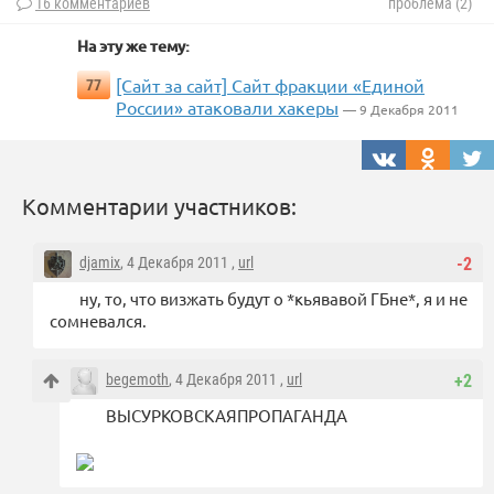
16 комментариев
проблема (2)
На эту же тему:
[Сайт за сайт] Сайт фракции «Единой
77
России» атаковали хакеры
— 9 Декабря 2011
Комментарии участников:
djamix
, 4 Декабря 2011 ,
url
-2
ну, то, что визжать будут о *кьявавой ГБне*, я и не
сомневался.
begemoth
, 4 Декабря 2011 ,
url
+2
ВЫСУРКОВСКАЯПРОПАГАНДА