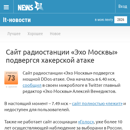
Вход
It-новости
в мою ленту
2826
Лучшее
Хорошее
Новое
Сайт радиостанции «Эхо Москвы»
подвергся хакерской атаке
Сайт радиостанции «Эхо Москвы» подвергся
отметили
73
мощной DDos-атаке. Она началась в 6.40 мск,
сообщил
в своем микроблоге в Twitter главный
в архиве
редактор «Эхо Москвы» Алексей Венедиктов.
В настоящий момент – 7.49 мск –
сайт полностью «лежит»
и
недоступен для пользователей.
Также не работает сайт ассоциации
«Голос»
, уже более 10
лет осуществляющей наблюдение за выборами в России.