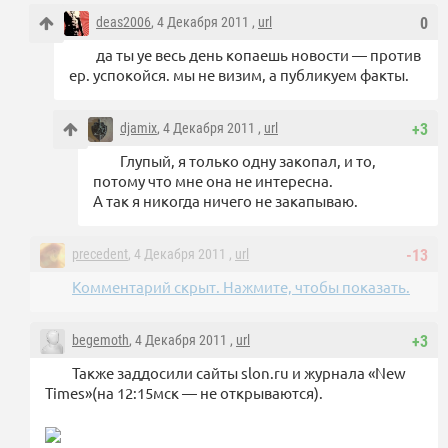
deas2006
, 4 Декабря 2011 ,
url
0
да ты уе весь день копаешь новости — против
ер. успокойся. мы не визим, а публикуем факты.
djamix
, 4 Декабря 2011 ,
url
+3
Глупый, я только одну закопал, и то,
потому что мне она не интересна.
А так я никогда ничего не закапываю.
precedent
, 4 Декабря 2011 ,
url
-13
Комментарий скрыт. Нажмите, чтобы показать.
begemoth
, 4 Декабря 2011 ,
url
+3
Также заддосили сайты slon.ru и журнала «New
Times»(на 12:15мск — не открываются).