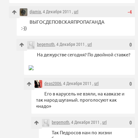
djamix
, 4 Декабря 2011 ,
url
-4
ВЫГОСДЕПОВСКАЯПРОПАГАНДА
:-))
begemoth
, 4 Декабря 2011 ,
url
0
На дежурстве сегодня? По двойной ставке?
deas2006
, 4 Декабря 2011 ,
url
0
Его в карусель не взяли, на кавказе и
так народ шуганый. проголосуют как
«надо»
begemoth
, 4 Декабря 2011 ,
url
0
Так Педросов нам по жизни