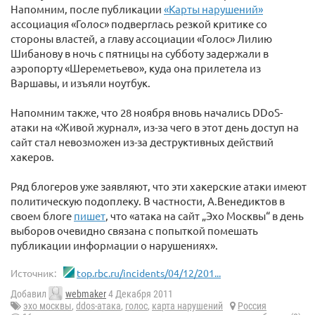
Напомним, после публикации
«Карты нарушений»
ассоциация «Голос» подверглась резкой критике со
стороны властей, а главу ассоциации «Голос» Лилию
Шибанову в ночь с пятницы на субботу задержали в
аэропорту «Шереметьево», куда она прилетела из
Варшавы, и изъяли ноутбук.
Напомним также, что 28 ноября вновь начались DDoS-
атаки на «Живой журнал», из-за чего в этот день доступ на
сайт стал невозможен из-за деструктивных действий
хакеров.
Ряд блогеров уже заявляют, что эти хакерские атаки имеют
политическую подоплеку. В частности, А.Венедиктов в
своем блоге
пишет
, что «атака на сайт „Эхо Москвы“ в день
выборов очевидно связана с попыткой помешать
публикации информации о нарушениях».
Источник:
top.rbc.ru/incidents/04/12/201...
Добавил
webmaker
4 Декабря 2011
эхо москвы
,
ddos-атака
,
голос
,
карта нарушений
Россия