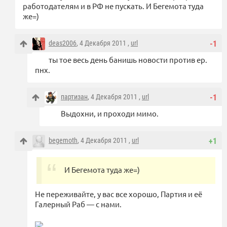
работодателям и в РФ не пускать. И Бегемота туда
же=)
deas2006
, 4 Декабря 2011 ,
url
-1
ты тое весь день банишь новости против ер.
пнх.
партизан
, 4 Декабря 2011 ,
url
-1
Выдохни, и проходи мимо.
begemoth
, 4 Декабря 2011 ,
url
+1
И Бегемота туда же=)
Не переживайте, у вас все хорошо, Партия и её
Галерный Раб — с нами.