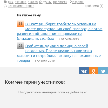
днк
,
пятница
,
анализ
,
бедуины
,
грабители
Израиль
нет комментариев
проблема (1)
На эту же тему:
В Екатеринбурге грабитель оставил на
55
месте преступления свой паспорт, а потом
развесил объявления о пропаже на
ближайших столбах
— 2 Августа 2010
Грабитель удивил полицию своей
29
наглостью. После кражи он явился в
магазин и потребовал скидку на похищенные
товары
— 4 Апреля 2010
Комментарии участников:
Ни одного комментария пока не добавлено