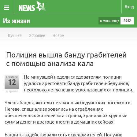
Вход
Из жизни
в мою ленту
2942
Лучшее
Хорошее
Новое
Полиция вышла банду грабителей
с помощью анализа кала
На минувшей недели следователям полиции
отметили
12
удалось арестовать банду грабителей-бедуинов,
несколько лет успешно ускользавших от полиции.
в архиве
Члены банды, жители незаконных бедуинских поселков в
Негеве, специализировались на ограблениях
обеспеченных жителей юга страны, хранивших крупные
суммы денег и драгоценности в домашних сейфах.
Бандиты задействовали сеть осведомителей. Получив