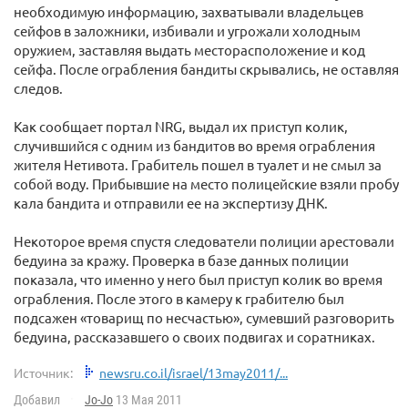
необходимую информацию, захватывали владельцев
сейфов в заложники, избивали и угрожали холодным
оружием, заставляя выдать месторасположение и код
сейфа. После ограбления бандиты скрывались, не оставляя
следов.
Как сообщает портал NRG, выдал их приступ колик,
случившийся с одним из бандитов во время ограбления
жителя Нетивота. Грабитель пошел в туалет и не смыл за
собой воду. Прибывшие на место полицейские взяли пробу
кала бандита и отправили ее на экспертизу ДНК.
Некоторое время спустя следователи полиции арестовали
бедуина за кражу. Проверка в базе данных полиции
показала, что именно у него был приступ колик во время
ограбления. После этого в камеру к грабителю был
подсажен «товарищ по несчастью», сумевший разговорить
бедуина, рассказавшего о своих подвигах и соратниках.
Источник:
newsru.co.il/israel/13may2011/...
Добавил
Jo-Jo
13 Мая 2011