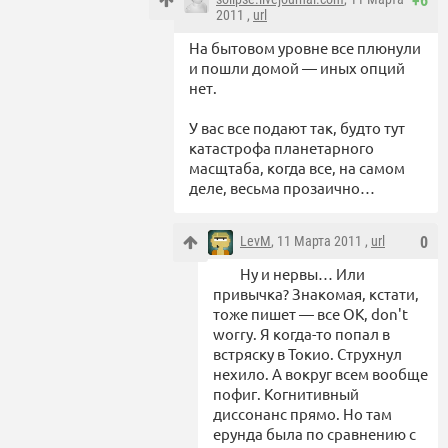
+6
2011 ,
url
На бытовом уровне все плюнули
и пошли домой — иных опций
нет.
У вас все подают так, будто тут
катастрофа планетарного
масщтаба, когда все, на самом
деле, весьма прозаично…
LevM
, 11 Марта 2011 ,
url
0
Ну и нервы… Или
привычка? Знакомая, кстати,
тоже пишет — все ОК, don't
worry. Я когда-то попал в
встряску в Токио. Струхнул
нехило. А вокруг всем вообще
пофиг. Когнитивный
диссонанс прямо. Но там
ерунда была по сравнению с