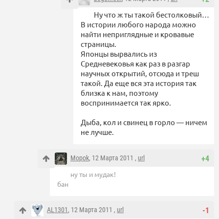
Ну что ж ты такой бестолковый…
В истории любого народа можно
найти неприглядные и кровавые
страницы.
Японцы вырвались из
Средневековья как раз в разгар
научных открытий, отсюда и треш
такой. Да еще вся эта история так
близка к нам, поэтому
воспринимается так ярко.
Дыба, кол и свинец в горло — ничем
не лучше.
Mopok
, 12 Марта 2011 ,
url
+4
ну ты и мудак!
бан
AL1301
, 12 Марта 2011 ,
url
-1