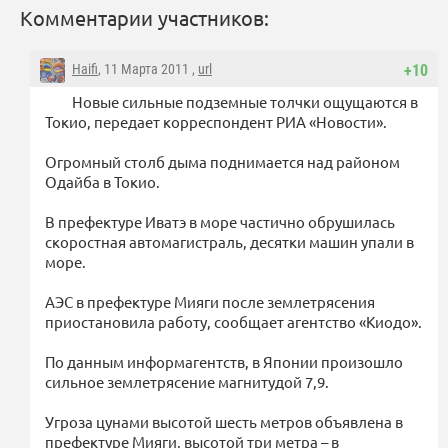
Комментарии участников:
Haifi
, 11 Марта 2011 ,
url
+10
Новые сильные подземные толчки ощущаются в
Токио, передает корреспондент РИА «Новости».
Огромный столб дыма поднимается над районом
Одайба в Токио.
В префектуре Иватэ в море частично обрушилась
скоростная автомагистраль, десятки машин упали в
море.
АЭС в префектуре Мияги после землетрясения
приостановила работу, сообщает агентство «Киодо».
По данным информагентств, в Японии произошло
сильное землетрясение магнитудой 7,9.
Угроза цунами высотой шесть метров объявлена в
префектуре Мияги, высотой три метра – в