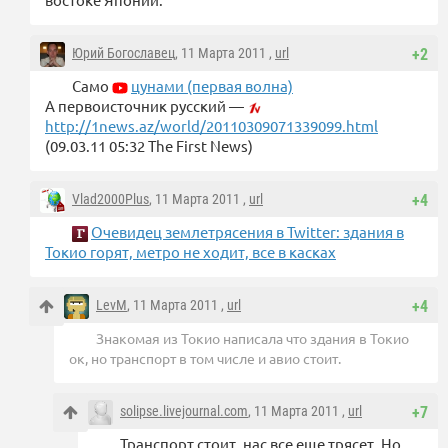
Юрий Богославец
, 11 Марта 2011 ,
url
+2
Само
цунами (первая волна)
А первоисточник русский —
http://1news.az/world/20110309071339099.html
(09.03.11 05:32 The First News)
Vlad2000Plus
, 11 Марта 2011 ,
url
+4
Очевидец землетрясения в Twitter: здания в
Токио горят, метро не ходит, все в касках
LevM
, 11 Марта 2011 ,
url
+4
Знакомая из Токио написала что здания в Токио
ок, но транспорт в том числе и авио стоит.
solipse.livejournal.com
, 11 Марта 2011 ,
url
+7
Транспорт стоит, нас все еще трясет. Но