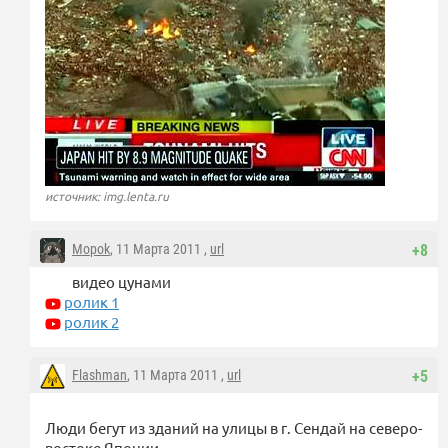
источник: img.lenta.ru
Mopok
, 11 Марта 2011 ,
url
+8
видео цунами
ролик 1
ролик 2
Flashman
, 11 Марта 2011 ,
url
+5
Люди бегут из зданий на улицы в г. Сендай на северо-
востоке Японии.