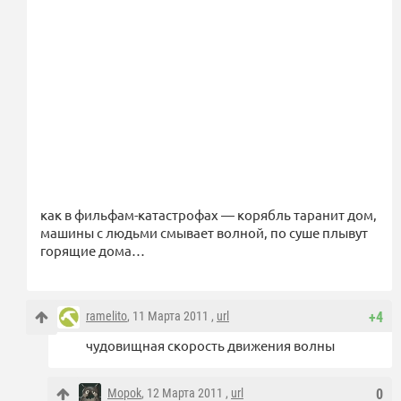
как в фильфам-катастрофах — корябль таранит дом,
машины с людьми смывает волной, по суше плывут
горящие дома…
ramelito
, 11 Марта 2011 ,
url
+4
чудовищная скорость движения волны
Mopok
, 12 Марта 2011 ,
url
0