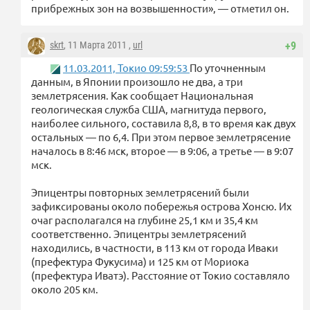
прибрежных зон на возвышенности», — отметил он.
skrt
, 11 Марта 2011 ,
url
+9
11.03.2011, Токио 09:59:53
По уточненным
данным, в Японии произошло не два, а три
землетрясения. Как сообщает Национальная
геологическая служба США, магнитуда первого,
наиболее сильного, составила 8,8, в то время как двух
остальных — по 6,4. При этом первое землетрясение
началось в 8:46 мск, второе — в 9:06, а третье — в 9:07
мск.
Эпицентры повторных землетрясений были
зафиксированы около побережья острова Хонсю. Их
очаг располагался на глубине 25,1 км и 35,4 км
соответственно. Эпицентры землетрясений
находились, в частности, в 113 км от города Иваки
(префектура Фукусима) и 125 км от Мориока
(префектура Иватэ). Расстояние от Токио составляло
около 205 км.