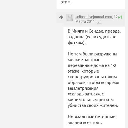
этим.
solipse.livejournal.com
, 12
+1
Марта 2011 ,
url
В Мияги и Сендае, правда,
задница (если судить по
фоткам).
Но там были разрушены
мелкие частные
деревянные дома на 1-2
этажа, которые
сконструированы таким
образом, чтобы во время
землетрясения
«складываться», с
минимальным риском
убийства своих жителей.
Нормальные бетонные
здания все стоят.