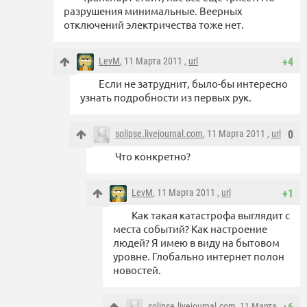
разрушения минимальные. Веерных
отключений электричества тоже нет.
LevM
, 11 Марта 2011 ,
url
+4
Если не затруднит, было-бы интересно
узнать подробности из первых рук.
solipse.livejournal.com
, 11 Марта 2011 ,
url
0
Что конкретно?
LevM
, 11 Марта 2011 ,
url
+1
Как такая катастрофа выглядит с
места событий? Как настроение
людей? Я имею в виду на бытовом
уровне. Глобально интернет полон
новостей.
solipse.livejournal.com
, 11 Марта