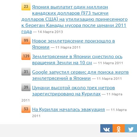
Япония выплатит один миллион
23
канадских долларов (973 тысячи
долларов США) на утилизацию принесенного
к берегам Канады мусора после цунами 2011
года
— 14 Марта 2013
Новое землетрясение произошло в
99
Японии
— 11 Марта 2011
Землетрясение в Японии сместило ось
139
вращения Земли на 10 см
— 11 Марта 2011
Google запустил сервис для поиска жертв
31
землетрясений в Японии
— 11 Марта 2011
Цунами высотой около трех метров
39
зарегистрировано на Курилах
— 11 Марта
2011
На Курилах началась эвакуация
53
— 11 Марта
2011