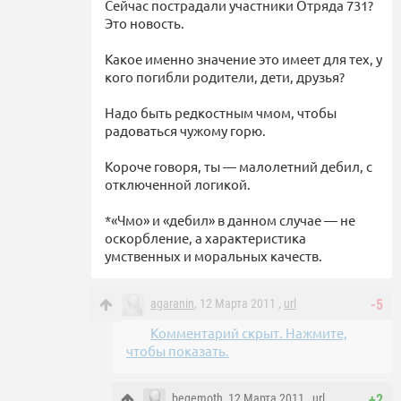
Сейчас пострадали участники Отряда 731?
Это новость.
Какое именно значение это имеет для тех, у
кого погибли родители, дети, друзья?
Надо быть редкостным чмом, чтобы
радоваться чужому горю.
Короче говоря, ты — малолетний дебил, с
отключенной логикой.
*«Чмо» и «дебил» в данном случае — не
оскорбление, а характеристика
умственных и моральных качеств.
agaranin
, 12 Марта 2011 ,
url
-5
Комментарий скрыт. Нажмите,
чтобы показать.
begemoth
, 12 Марта 2011 ,
url
+2