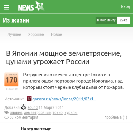
Вход
Из жизни
в мою ленту
2942
Лучшее
Хорошее
Новое
В Японии мощное землетрясение,
цунами угрожает России
Разрушения отмечены в центре Токио и в
отметили
170
прилегающем портовом городе Иокогама, над
которым стоят черные клубы дыма от пожаров.
в архиве
Источник:
gazeta.ru/news/lenta/2011/03/1...
Добавил
sound
11 Марта 2011
япония
,
землетрясение
,
токио
,
курилы
53 комментария
проблема (1)
На эту же тему: