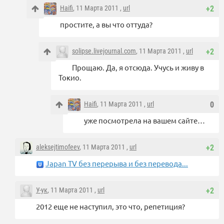
Haifi
, 11 Марта 2011 ,
url
+2
простите, а вы что оттуда?
solipse.livejournal.com
, 11 Марта 2011 ,
url
+2
Прощаю. Да, я отсюда. Учусь и живу в
Токио.
Haifi
, 11 Марта 2011 ,
url
0
уже посмотрела на вашем сайте…
aleksejtimofeev
, 11 Марта 2011 ,
url
+2
Japan TV без перерыва и без перевода...
У-ук
, 11 Марта 2011 ,
url
+2
2012 еще не наступил, это что, репетиция?