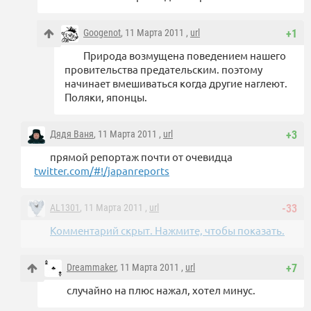
Googenot
, 11 Марта 2011 ,
url
+1
Природа возмущена поведением нашего
провительства предательским. поэтому
начинает вмешиваться когда другие наглеют.
Поляки, японцы.
Дядя Ваня
, 11 Марта 2011 ,
url
+3
прямой репортаж почти от очевидца
twitter.com/#!/japanreports
AL1301
, 11 Марта 2011 ,
url
-33
Комментарий скрыт. Нажмите, чтобы показать.
Dreammaker
, 11 Марта 2011 ,
url
+7
случайно на плюс нажал, хотел минус.