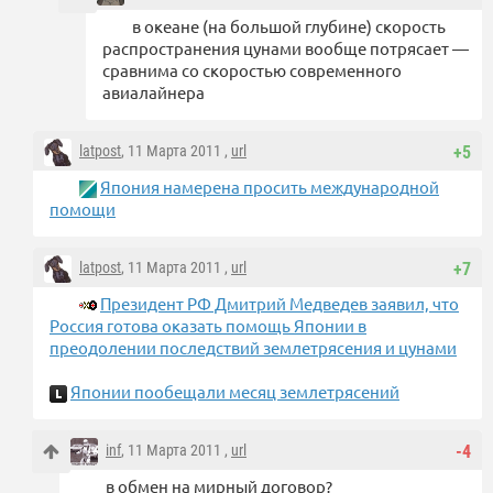
в океане (на большой глубине) скорость
распространения цунами вообще потрясает —
сравнима со скоростью современного
авиалайнера
latpost
, 11 Марта 2011 ,
url
+5
Япония намерена просить международной
помощи
latpost
, 11 Марта 2011 ,
url
+7
Президент РФ Дмитрий Медведев заявил, что
Россия готова оказать помощь Японии в
преодолении последствий землетрясения и цунами
Японии пообещали месяц землетрясений
inf
, 11 Марта 2011 ,
url
-4
в обмен на мирный договор?