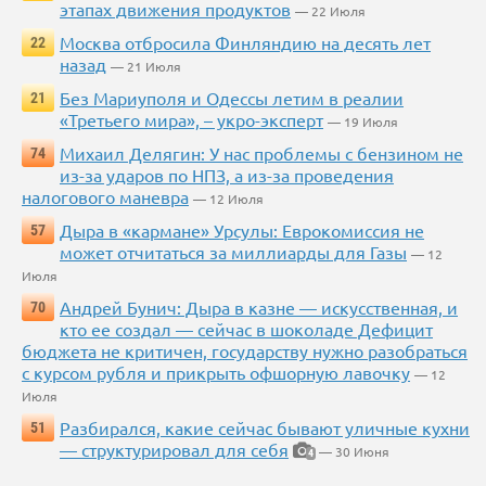
этапах движения продуктов
— 22 Июля
Москва отбросила Финляндию на десять лет
22
назад
— 21 Июля
Без Мариуполя и Одессы летим в реалии
21
«Третьего мира», – укро-эксперт
— 19 Июля
Михаил Делягин: У нас проблемы с бензином не
74
из-за ударов по НПЗ, а из-за проведения
налогового маневра
— 12 Июля
Дыра в «кармане» Урсулы: Еврокомиссия не
57
может отчитаться за миллиарды для Газы
— 12
Июля
Андрей Бунич: Дыра в казне — искусственная, и
70
кто ее создал — сейчас в шоколаде Дефицит
бюджета не критичен, государству нужно разобраться
с курсом рубля и прикрыть офшорную лавочку
— 12
Июля
Разбирался, какие сейчас бывают уличные кухни
51
— структурировал для себя
— 30 Июня
4