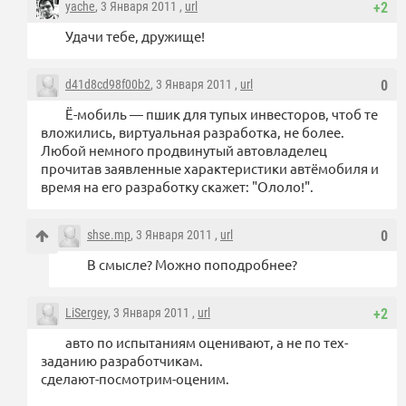
yache
, 3 Января 2011 ,
url
+2
Удачи тебе, дружище!
d41d8cd98f00b2
, 3 Января 2011 ,
url
0
Ё-мобиль — пшик для тупых инвесторов, чтоб те
вложились, виртуальная разработка, не более.
Любой немного продвинутый автовладелец
прочитав заявленные характеристики автёмобиля и
время на его разработку скажет: "Ололо!".
shse.mp
, 3 Января 2011 ,
url
0
В смысле? Можно поподробнее?
LiSergey
, 3 Января 2011 ,
url
+2
авто по испытаниям оценивают, а не по тех-
заданию разработчикам.
сделают-посмотрим-оценим.