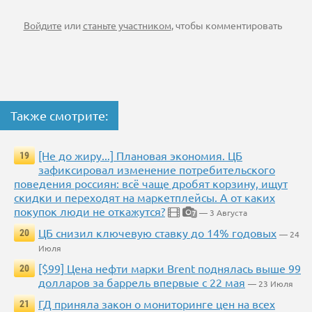
Войдите
или
станьте участником
, чтобы комментировать
Также смотрите:
[Не до жиру...] Плановая экономия. ЦБ
19
зафиксировал изменение потребительского
поведения россиян: всё чаще дробят корзину, ищут
скидки и переходят на маркетплейсы. А от каких
покупок люди не откажутся?
— 3 Августа
7
ЦБ снизил ключевую ставку до 14% годовых
20
— 24
Июля
[$99] Цена нефти марки Brent поднялась выше 99
20
долларов за баррель впервые с 22 мая
— 23 Июля
ГД приняла закон о мониторинге цен на всех
21