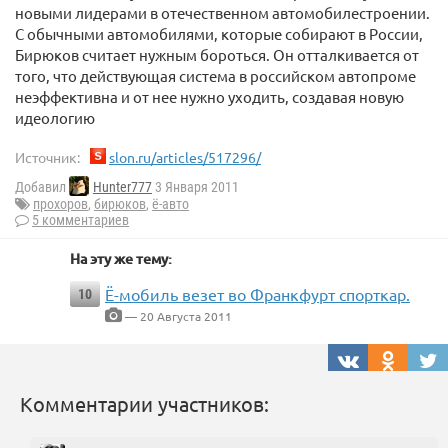
новыми лидерами в отечественном автомобилестроении.
С обычными автомобилями, которые собирают в России,
Бирюков считает нужным бороться. Он отталкивается от
того, что действующая система в российском автопроме
неэффективна и от нее нужно уходить, создавая новую
идеологию
Источник:
slon.ru/articles/517296/
Добавил
Hunter777
3 Января 2011
прохоров
,
бирюков
,
ё-авто
5 комментариев
На эту же тему:
Ё-мобиль везет во Франкфурт спорткар.
10
— 20 Августа 2011
Комментарии участников: