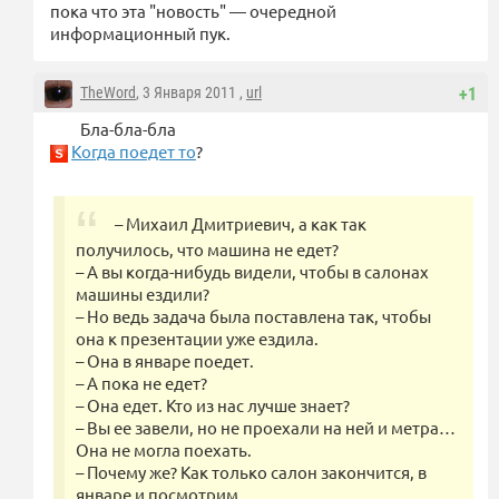
пока что эта "новость" — очередной
информационный пук.
TheWord
, 3 Января 2011 ,
url
+1
Бла-бла-бла
Когда поедет то
?
– Михаил Дмитриевич, а как так
получилось, что машина не едет?
– А вы когда-нибудь видели, чтобы в салонах
машины ездили?
– Но ведь задача была поставлена так, чтобы
она к презентации уже ездила.
– Она в январе поедет.
– А пока не едет?
– Она едет. Кто из нас лучше знает?
– Вы ее завели, но не проехали на ней и метра…
Она не могла поехать.
– Почему же? Как только салон закончится, в
январе и посмотрим.