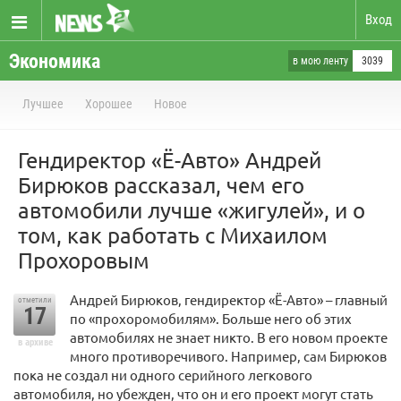
Вход
Экономика
в мою ленту
3039
Лучшее
Хорошее
Новое
Гендиректор «Ё-Авто» Андрей
Бирюков рассказал, чем его
автомобили лучше «жигулей», и о
том, как работать с Михаилом
Прохоровым
Андрей Бирюков, гендиректор «Ё-Авто» – главный
отметили
17
по «прохоромобилям». Больше него об этих
автомобилях не знает никто. В его новом проекте
в архиве
много противоречивого. Например, сам Бирюков
пока не создал ни одного серийного легкового
автомобиля, но убежден, что он и его проект могут стать