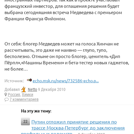
французский инвестор, для оглашения решения будет
выбрана сегодняшняя встреча Медведева с премьером
Франции Франсуа Фийоном.
От себя: блогер Медведев может на голоса Химчан не
рассчитывать, это даже не наивно — глупо, тупо,
бесполезно. Отныне он просто блогер, ценитель «Дип
Пёрпл»,«Машины Времени» и бета-тестер новых гаджетов,
не более…
Источник:
echo.msk.ru/news/732586-echo.p...
Добавил
Netto
9 Декабря 2010
Россия
,
Химки
7 комментариев
На эту же тему:
Путин отложил принятие решения по
22
трассе Москва-Петербург до заключения
профильных ведомств