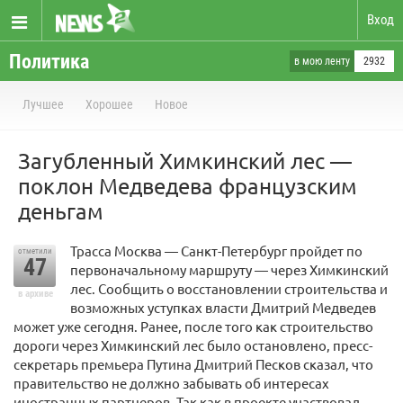
Вход
Политика
в мою ленту
2932
Лучшее
Хорошее
Новое
Загубленный Химкинский лес —
поклон Медведева французским
деньгам
Трасса Москва — Санкт-Петербург пройдет по
отметили
47
первоначальному маршруту — через Химкинский
лес. Сообщить о восстановлении строительства и
в архиве
возможных уступках власти Дмитрий Медведев
может уже сегодня. Ранее, после того как строительство
дороги через Химкинский лес было остановлено, пресс-
секретарь премьера Путина Дмитрий Песков сказал, что
правительство не должно забывать об интересах
иностранных партнеров. Так как в проекте участвовал