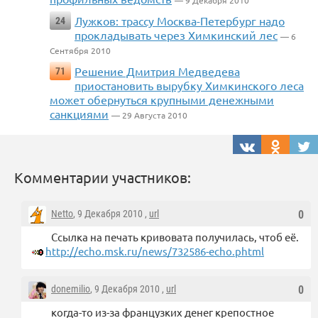
— 9 Декабря 2010
Лужков: трассу Москва-Петербург надо
24
прокладывать через Химкинский лес
— 6
Сентября 2010
Решение Дмитрия Медведева
71
приостановить вырубку Химкинского леса
может обернуться крупными денежными
санкциями
— 29 Августа 2010
Комментарии участников:
Netto
, 9 Декабря 2010 ,
url
0
Ссылка на печать кривовата получилась, чтоб её.
http://echo.msk.ru/news/732586-echo.phtml
donemilio
, 9 Декабря 2010 ,
url
0
когда-то из-за французких денег крепостное