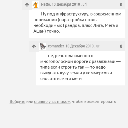
Netto
, 10 Декабря 2010 ,
url
0
Ну под инфраструктуру, в современном
понимании (пара-тройка столь
необходимых Грандов, плюс Лига, Мега и
Ашан) точно.
comander
, 10 Декабря 2010 ,
url
0
не, речь шла именно о
многополосной дороге с развязками —
типа если строить так — то недо
выкупать кучу земли у коммерсов и
сносить все эти меги
Войдите
или
станьте участником
, чтобы комментировать