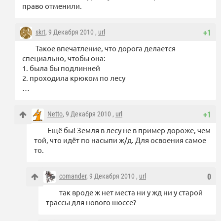
право отменили.
skrt
, 9 Декабря 2010 ,
url
+1
Такое впечатление, что дорога делается
специально, чтобы она:
1. была бы подлинней
2. проходила крюком по лесу
…
Netto
, 9 Декабря 2010 ,
url
+1
Ещё бы! Земля в лесу не в пример дороже, чем
той, что идёт по насыпи ж/д. Для освоения самое
то.
comander
, 9 Декабря 2010 ,
url
0
так вроде ж нет места ни у жд ни у старой
трассы для нового шоссе?