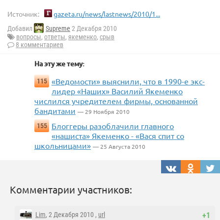
Источник:
gazeta.ru/news/lastnews/2010/1...
Добавил
Supreme
2 Декабря 2010
вопросы
,
ответы
,
якеменко
,
срыв
8 комментариев
На эту же тему:
«Ведомости» выяснили, что в 1990-е экс-
115
лидер «Наших» Василий Якеменко
числился учредителем фирмы, основанной
бандитами
— 29 Ноября 2010
Блоггеры разоблачили главного
155
«нашиста» Якеменко - «Вася спит со
школьницами»
— 25 Августа 2010
Комментарии участников:
Lim
, 2 Декабря 2010 ,
url
+1