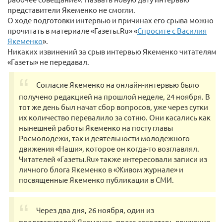
представители Якеменко не смогли.
О ходе подготовки интервью и причинах его срыва можно
прочитать в материале «Газеты.Ru» «
Спросите с Василия
Якеменко
».
Никаких извинений за срыв интервью Якеменко читателям
«Газеты» не передавал.
Согласие Якеменко на онлайн-интервью было
получено редакцией на прошлой неделе, 24 ноября. В
тот же день был начат сбор вопросов, уже через сутки
их количество перевалило за сотню. Они касались как
нынешней работы Якеменко на посту главы
Росмолодежи, так и деятельности молодежного
движения «Наши», которое он когда-то возглавлял.
Читателей «Газеты.Ru» также интересовали записи из
личного блога Якеменко в «Живом журнале» и
посвященные Якеменко публикации в СМИ.
Через два дня, 26 ноября, один из
представителей Якеменко, пресс-секретарь движения