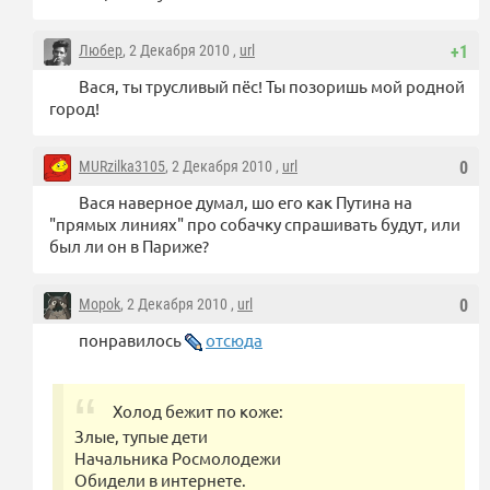
Любер
, 2 Декабря 2010 ,
url
+1
Вася, ты трусливый пёс! Ты позоришь мой родной
город!
MURzilka3105
, 2 Декабря 2010 ,
url
0
Вася наверное думал, шо его как Путина на
"прямых линиях" про собачку спрашивать будут, или
был ли он в Париже?
Mopok
, 2 Декабря 2010 ,
url
0
понравилось
отсюда
Холод бежит по коже:
Злые, тупые дети
Начальника Росмолодежи
Обидели в интернете.