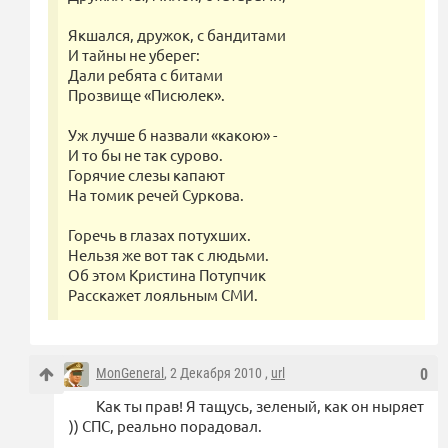
Якшался, дружок, с бандитами
И тайны не уберег:
Дали ребята с битами
Прозвище «Писюлек».
Уж лучше б назвали «какою» -
И то бы не так сурово.
Горячие слезы капают
На томик речей Суркова.
Горечь в глазах потухших.
Нельзя же вот так с людьми.
Об этом Кристина Потупчик
Расскажет лояльным СМИ.
MonGeneral
, 2 Декабря 2010 ,
url
0
Как ты прав! Я тащусь, зеленый, как он ныряет
)) СПС, реально порадовал.