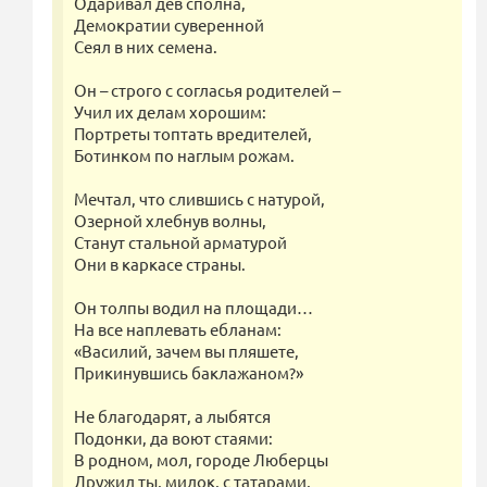
Одаривал дев сполна,
Демократии суверенной
Сеял в них семена.
Он – строго с согласья родителей –
Учил их делам хорошим:
Портреты топтать вредителей,
Ботинком по наглым рожам.
Мечтал, что слившись с натурой,
Озерной хлебнув волны,
Станут стальной арматурой
Они в каркасе страны.
Он толпы водил на площади…
На все наплевать ебланам:
«Василий, зачем вы пляшете,
Прикинувшись баклажаном?»
Не благодарят, а лыбятся
Подонки, да воют стаями:
В родном, мол, городе Люберцы
Дружил ты, милок, с татарами,