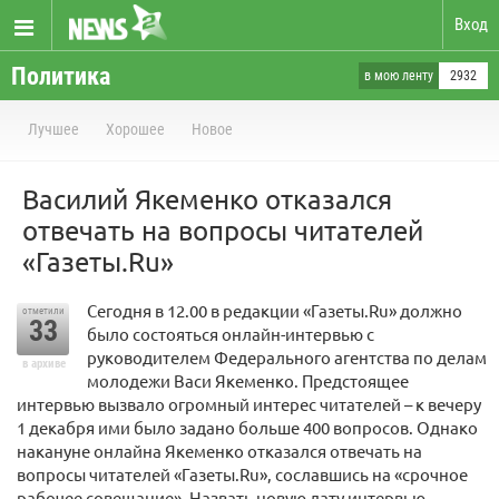
Вход
Политика
в мою ленту
2932
Лучшее
Хорошее
Новое
Василий Якеменко отказался
отвечать на вопросы читателей
«Газеты.Ru»
Сегодня в 12.00 в редакции «Газеты.Ru» должно
отметили
33
было состояться онлайн-интервью с
руководителем Федерального агентства по делам
в архиве
молодежи Васи Якеменко. Предстоящее
интервью вызвало огромный интерес читателей – к вечеру
1 декабря ими было задано больше 400 вопросов. Однако
накануне онлайна Якеменко отказался отвечать на
вопросы читателей «Газеты.Ru», сославшись на «срочное
рабочее совещание». Назвать новую дату интервью