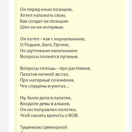
Он перед ними позицию,
Хотел изложить свою,
Как солдат на позицию
Шел он на интервью.
Он хотел – как с нормальными,
О Родине, Боге, Путине,
Но шуточками нахальными
Вопросы полнятся путаные.
Вопросы сплошь – про растление,
Палаток ночной экстаз,
Про матерные сочинения,
Что спущены в унитаз…
Ну, были дела в палатке,
Входили девы в альков,
Он им поправлял пилотки,
Чтоб память крепить о ВОВ.
Тушенкою сувенирной