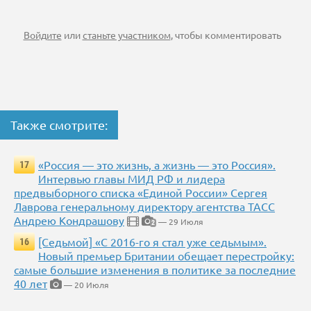
Войдите
или
станьте участником
, чтобы комментировать
Также смотрите:
«Россия — это жизнь, а жизнь — это Россия».
17
Интервью главы МИД РФ и лидера
предвыборного списка «Единой России» Сергея
Лаврова генеральному директору агентства ТАСС
Андрею Кондрашову
— 29 Июля
2
[Седьмой] «С 2016-го я стал уже седьмым».
16
Новый премьер Британии обещает перестройку:
самые большие изменения в политике за последние
40 лет
— 20 Июля