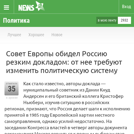
Вход
Политика
в мою ленту
2932
Лучшее
Хорошее
Новое
Совет Европы обидел Россию
резким докладом: от нее требуют
изменить политическую систему
Как стало известно, авторы доклада —
отметили
35
муниципальный советник из Дании Кнуд
Андерсен и его британский коллега Кристофер
в архиве
Ньюбери, изучив ситуацию в российских
регионах, признают, что Россия делает шаги к исполнению
принятой в 1985 году Европейской хартии местного
самоуправления, однако усилий недостаточно. На
заседании Конгресса властей в четверг авторы документа
рекомендуют Москве вернуться к прямым выборам глав