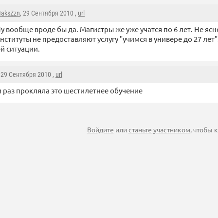
aksZzn
, 29 Сентября 2010 ,
url
у вообще вроде бы да. Магистры же уже учатся по 6 лет. Не яс
нституты не предоставляют услугу "учимся в универе до 27 лет"
й ситуации.
, 29 Сентября 2010 ,
url
и раз прокляла это шестилетнее обучение
Войдите
или
станьте участником
, чтобы