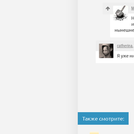
M
Н
и
нынешне
catherina
Я уже н
Также смотрите: