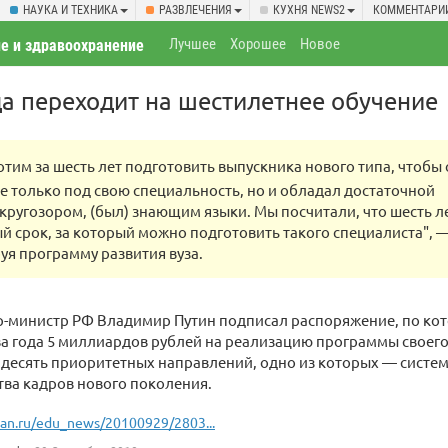
НАУКА И ТЕХНИКА
РАЗВЛЕЧЕНИЯ
КУХНЯ NEWS2
КОММЕНТАРИ
Лучшее
Хорошее
Новое
е и здравоохранение
да переходит на шестилетнее обучение
отим за шесть лет подготовить выпускника нового типа, чтобы
не только под свою специальность, но и обладал достаточной
кругозором, (был) знающим языки. Мы посчитали, что шесть л
 срок, за который можно подготовить такого специалиста", —
я программу развития вуза.
р-министр РФ Владимир Путин подписал распоряжение, по кот
 года 5 миллиардов рублей на реализацию программы своего 
десять приоритетных направлений, одно из которых — систем
ва кадров нового поколения.
ian.ru/edu_news/20100929/2803...