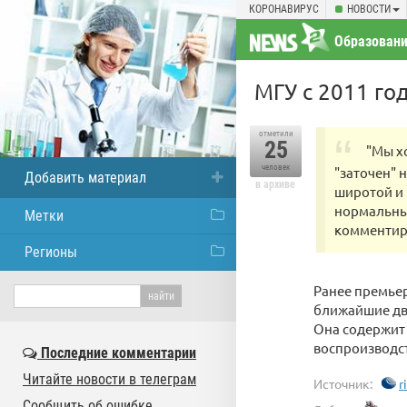
КОРОНАВИРУС
НОВОСТИ
Образовани
МГУ с 2011 го
отметили
25
"Мы х
человек
"заточен" 
Добавить материал
в архиве
широтой и 
нормальный
Метки
комментиру
Регионы
Ранее премье
ближайшие два
Она содержит 
воспроизводст
Последние комментарии
Читайте новости в телеграм
Источник:
r
Сообщить об ошибке