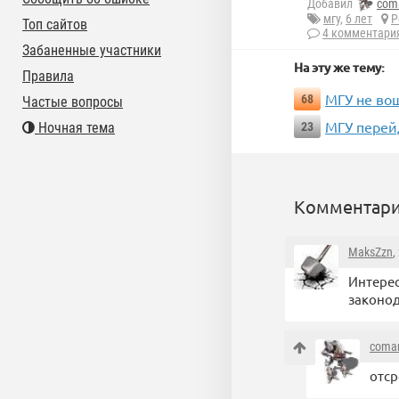
Добавил
com
мгу
,
6 лет
Р
Топ сайтов
4 комментари
Забаненные участники
На эту же тему:
Правила
МГУ не вош
68
Частые вопросы
МГУ перей
Ночная тема
23
Комментари
MaksZzn
,
Интерес
законод
coma
отср