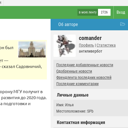
И
Вход
в мою ленту
2726
Об авторе
comander
Профиль
|
Статистика
 он был
антиливербот
ет —
Последние добавленные новости
 сказал Садовничий,
Одобренные новости
Френдлента последних новостей
Последние комментарии
орому МГУ получит в
Личные данные
развития до 2020 года.
а подготовки и
Имя: Илья
Местоположение: SPb
Контактная информация