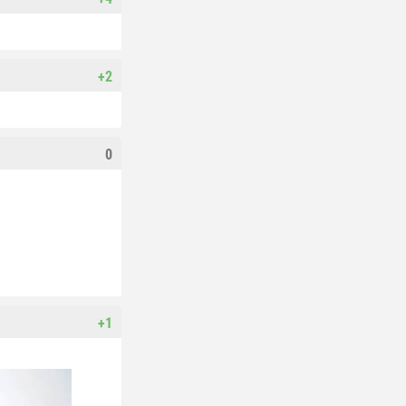
+2
0
+1