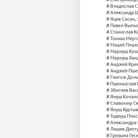
# Владислав С
# Александр 
# Яцек Сасин,
# Павел Выпых
# Станислав 
# Томаш Мерта
# Мацей Плаж
# Мариуш Каз
# Мариуш Хан
# Анджей Кре
# Анджей Пшев
# Гжегож Доль
# Пшемыслав 
# Збигнев Вас
# Януш Кочан
# Славомир С
# Януш Курты
# Тадеуш Плос
# Александра 
# Лешек Депту
# Грязына Гес