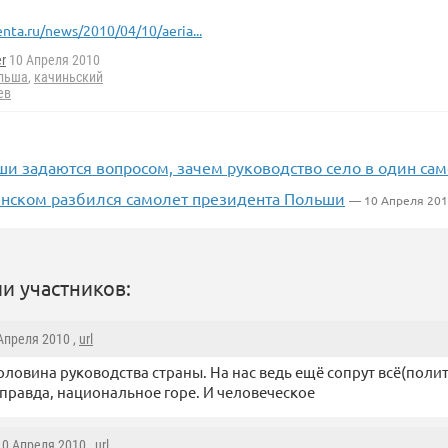
enta.ru/news/2010/04/10/aeria...
r
10 Апреля 2010
льша
,
качиньский
ев
и задаются вопросом, зачем руководство село в один са
нском разбился самолет президента Польши
— 10 Апреля 20
и участников:
 Апреля 2010 ,
url
оловина руководства страны. На нас ведь ещё сопрут всё(полит
о правда, национальное горе. И человеческое
 10 Апреля 2010 ,
url