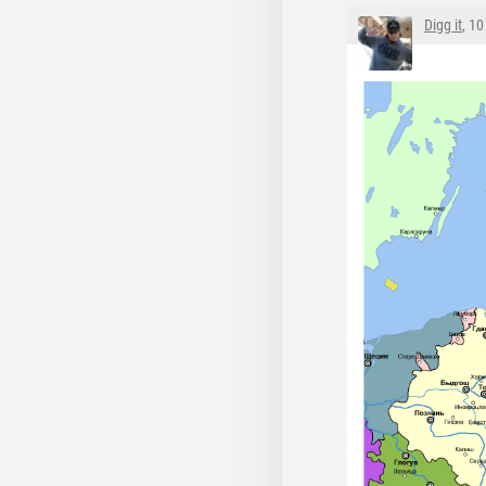
Digg it
, 1