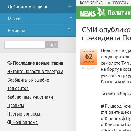
КОРОНАВИРУС
НОВОСТИ
Добавить материал
Политик
Метки
СМИ опублико
Регионы
президента П
Польское изда
отметили
62
предваритель
самолете Ту-1
Последние комментарии
человека
в архиве
на борту в со
Читайте новости в телеграм
участия в тра
Сообщить об ошибке
Качиньский и 
Топ сайтов
Также на борт
Забаненные участники
Правила
# Рышард Кач
# Франтишек Г
Частые вопросы
# Кшиштоф Пут
Ночная тема
# Кристина Бо
# Ежи Шмайдз