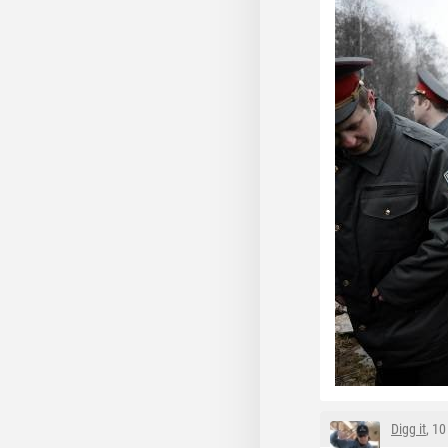
Digg it
, 1