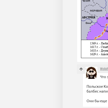
Wolo
Что 
Польское Ко
балбес напи
Они бы еще 