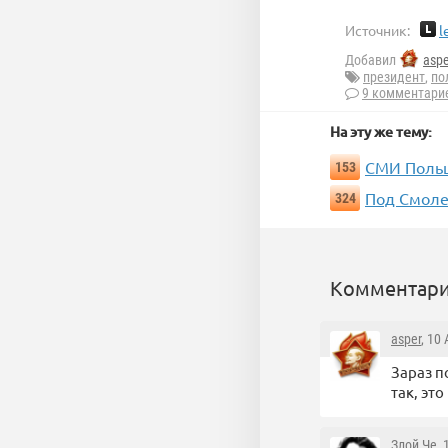
Источник:
l
Добавил
aspe
президент
,
по
9 комментари
На эту же тему:
СМИ Польш
153
Под Смоле
324
Комментари
asper
, 10
Зараз п
так, эт
Злой Че
,