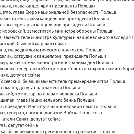
тасяк, глава канцелярии президента Польши
Щигло, глава Бюро национальной безопасности Польши
 заместитель главы канцелярии президента Польши
, госсекретарь в канцелярии президента Польши
Коморовский, заместитель министра обороны Польши
, заместитель министра культуры и национального наследия
инский, бывший маршал сейма
ана, глава дипломатического протокола Польши
дзлик, сотрудник канцелярии президента Польши
мер, заместитель министра иностранных дел Польши
озник, генеральный секретарь Совета по охране памяти борь
няк, депутат сейма
Госевский, бывший заместитель премьер-министра Польши
серманн, депутат парламента Польши
овский, комиссар по правам человека Польши
кшипек, глава Национального банка Польши
ка, президент Института национальной памяти Польши
ки, генерал, епископ дивизии Войска Польского
Натали-Свият, депутат сейма
ла, депутат сейма
ика, бывший министр регионального развития Польши