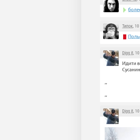
боле
Типок
, 1
Польс
Digg it
, 1
Идити в
Сусани
,,
,,
Digg it
, 1