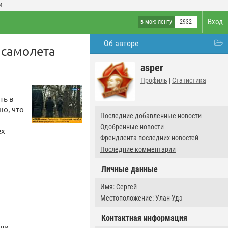
И
Вход
в мою ленту
2932
Об авторе
 самолета
asper
Профиль
|
Статистика
ть в
но, что
Последние добавленные новости
Одобренные новости
ех
Френдлента последних новостей
Последние комментарии
Личные данные
Имя: Сергей
Местоположение: Улан-Удэ
Контактная информация
ьши