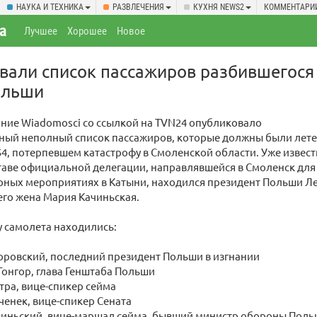
НАУКА И ТЕХНИКА
РАЗВЛЕЧЕНИЯ
КУХНЯ NEWS2
КОММЕНТАРИ
а
Лучшее
Хорошее
Новое
вали список пассажиров разбившегося
ольши
ние Wiadomosci со ссылкой на TVN24 опубликовало
ный неполный список пассажиров, которые должны были лете
54, потерпевшем катастрофу в Смоленской области. Уже извест
ставе официальной делегации, направлявшейся в Смоленск для
урных мероприятиях в Катыни, находился президент Польши Л
его жена Мария Качиньская.
у самолета находились:
оровский, последний президент Польши в изгнании
онгор, глава Генштаба Польши
ра, вице-спикер сейма
ченек, вице-спикер Сената
иньский, вице-маршал сейма, бывший министр обороны Пол