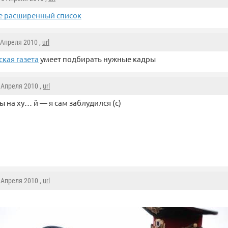
е расширенный список
0 Апреля 2010 ,
url
кая газета
умеет подбирать нужные кадры
0 Апреля 2010 ,
url
ы на ху… й — я сам заблудился (с)
н
0 Апреля 2010 ,
url