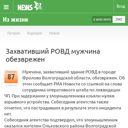
Вход
Из жизни
в мою ленту
2942
Лучшее
Хорошее
Новое
Захвативший РОВД мужчина
обезврежен
Мужчина, захвативший здание РОВД в городе
отметили
87
Фролово Волгоградской области, обезврежен. Об
этом сообщает РИА Новости со ссылкой на слова
в архиве
сотрудника оперативного штаба по ликвидации
ЧП. При задержании у злоумышленника изъяли муляж
взрывного устройства. Собеседник агентства также
отметил, что пострадавших в результате этого инцидента
нет.
Собеседник агентства подтвердил, что злоумышленник
оказался жителем Ольховского района Волгоградской