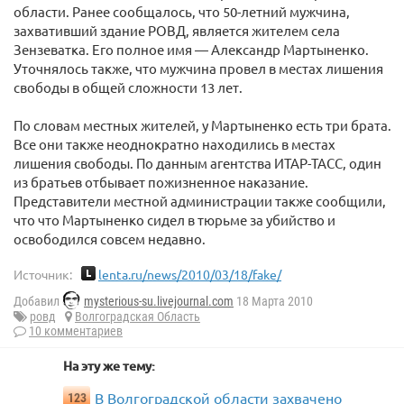
области. Ранее сообщалось, что 50-летний мужчина,
захвативший здание РОВД, является жителем села
Зензеватка. Его полное имя — Александр Мартыненко.
Уточнялось также, что мужчина провел в местах лишения
свободы в общей сложности 13 лет.
По словам местных жителей, у Мартыненко есть три брата.
Все они также неоднократно находились в местах
лишения свободы. По данным агентства ИТАР-ТАСС, один
из братьев отбывает пожизненное наказание.
Представители местной администрации также сообщили,
что что Мартыненко сидел в тюрьме за убийство и
освободился совсем недавно.
Источник:
lenta.ru/news/2010/03/18/fake/
Добавил
mysterious-su.livejournal.com
18 Марта 2010
ровд
Волгоградская Область
10 комментариев
На эту же тему:
В Волгоградской области захвачено
123