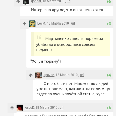
gondar
, 18 Марта 2010 ,
url
+6
Интересно другое, что он от него хотел
LevM
, 18 Марта 2010 ,
url
+3
Мартыненко сидел в тюрьме за
убийство и освободился совсем
недавно
"Хочу в тюрьму"?
apazhe
, 18 Марта 2010 ,
url
+4
Отчего бы и нет. Множество людей
уже не понимает, как жить на воле. А тут
сядет по очень почётной статье, хуле.
AspoD
, 18 Марта 2010 ,
url
+6
Чё зеки обычно хотят!? Конечно бабла. Кто-то