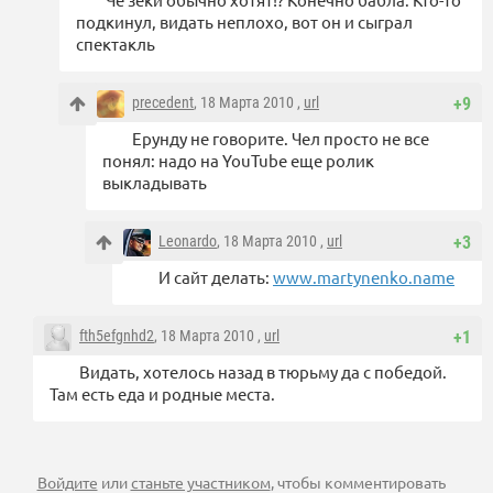
подкинул, видать неплохо, вот он и сыграл
спектакль
precedent
, 18 Марта 2010 ,
url
+9
Ерунду не говорите. Чел просто не все
понял: надо на YouTube еще ролик
выкладывать
Leonardo
, 18 Марта 2010 ,
url
+3
И сайт делать:
www.martynenko.name
fth5efgnhd2
, 18 Марта 2010 ,
url
+1
Видать, хотелось назад в тюрьму да с победой.
Там есть еда и родные места.
Войдите
или
станьте участником
, чтобы комментировать