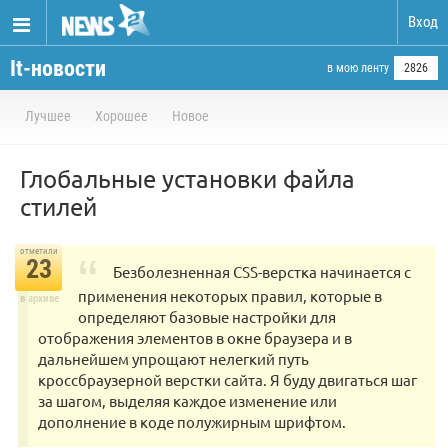
Вход
It-новости
в мою ленту
2826
Лучшее
Хорошее
Новое
Глобальные установки файла
стилей
отметили
23
Безболезненная CSS-верстка начинается с
применения некоторых правил, которые в
в архиве
определяют базовые настройки для
отображения элементов в окне браузера и в
дальнейшем упрощают нелегкий путь
кроссбраузерной верстки сайта. Я буду двигаться шаг
за шагом, выделяя каждое изменение или
дополнение в коде полужирным шрифтом.