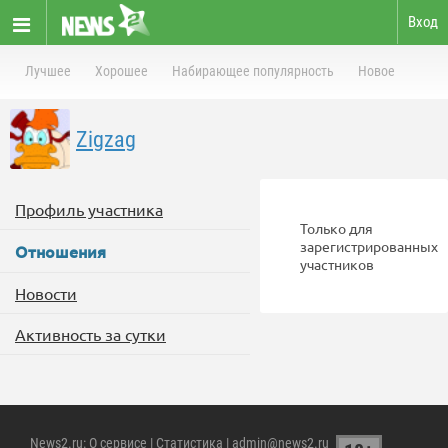
Вход
Лучшее
Хорошее
Набирающее популярность
Новое
Zigzag
Профиль участника
Только для
зарегистрированных
Отношения
участников
Новости
Активность за сутки
News2.ru
:
О сервисе
|
Статистика
| admin@news2.ru