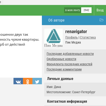
И
Вход
в мою ленту
2942
Об авторе
renavigator
ношении двух так
Профиль
|
Статистика
нность чужие квартиры.
Пик Медиа
рб от действий
Последние добавленные новости
Одобренные новости
Френдлента последних новостей
Последние комментарии
Личные данные
Имя: Дина
Местоположение: Санкт-Петербург
Контактная информация