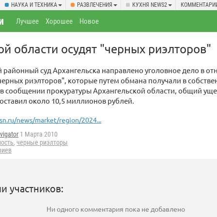
НАУКА И ТЕХНИКА
РАЗВЛЕЧЕНИЯ
КУХНЯ NEWS2
КОММЕНТАРИ
и
Лучшее
Хорошее
Новое
ой области осудят "черных риэлторов"
 районный суд Архангельска направлено уголовное дело в от
ерных риэлторов", которые путем обмана получали в собстве
 в сообщении прокуратуры Архангельской области, общий уще
ставил около 10,5 миллионов рублей.
sn.ru/news/market/region/2024...
vigator
1 Марта 2010
ость
,
черные риэлторы
риев
и участников:
Ни одного комментария пока не добавлено