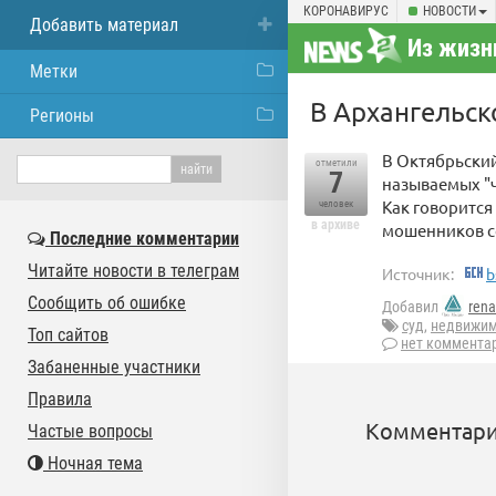
КОРОНАВИРУС
НОВОСТИ
Добавить материал
Из жизн
Метки
В Архангельск
Регионы
В Октябрьский
отметили
7
называемых "ч
Как говорится
человек
в архиве
мошенников со
Последние комментарии
Читайте новости в телеграм
Источник:
b
Сообщить об ошибке
Добавил
rena
суд
,
недвижим
Топ сайтов
нет коммента
Забаненные участники
Правила
Комментари
Частые вопросы
Ночная тема