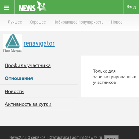
Вход
Лучшее
Хорошее
Набирающее популярность
Новое
renavigator
Профиль участника
Только для
зарегистрированных
Отношения
участников
Новости
Активность за сутки
News2.ru
:
О сервисе
|
Статистика
| admin@news2.ru