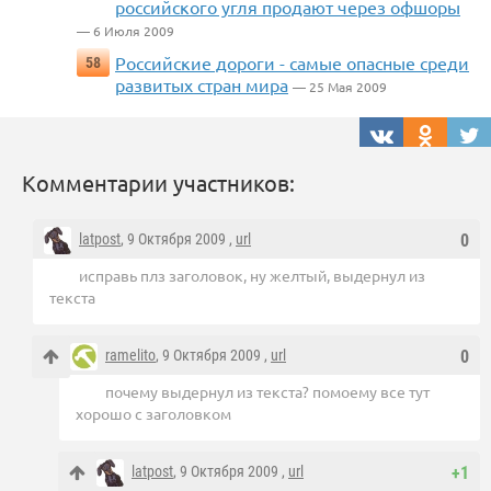
российского угля продают через офшоры
— 6 Июля 2009
Российские дороги - самые опасные среди
58
развитых стран мира
— 25 Мая 2009
Комментарии участников:
latpost
, 9 Октября 2009 ,
url
0
исправь плз заголовок, ну желтый, выдернул из
текста
ramelito
, 9 Октября 2009 ,
url
0
почему выдернул из текста? помоему все тут
хорошо с заголовком
latpost
, 9 Октября 2009 ,
url
+1