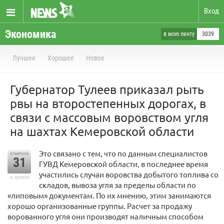
Вход
Экономика
в мою ленту
3039
Лучшее
Хорошее
Новое
Губернатор Тулеев приказал рыть
рвы на второстепенных дорогах, в
связи с массовым воровством угля
на шахтах Кемеровской области
Это связано с тем, что по данным специалистов
отметили
31
ГУВД Кемеровской области, в последнее время
участились случаи воровства добытого топлива со
в архиве
складов, вывоза угля за пределы области по
«липовым» документам. По их мнению, этим занимаются
хорошо организованные группы. Расчет за продажу
ворованного угля они производят наличным способом