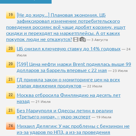
[Не до жиру...] Плановая экономия. ЦБ
19
зафиксировал изменение потребительского
поведения россиян: всё чаще дробят корзину, ищут
скидки и переходят на маркетплейсы. А от каких
покупок люди не откажутся?
— 3 Августа
7
ЦБ снизил ключевую ставку до 14% годовых
20
— 24
Июля
[$99] Цена нефти марки Brent поднялась выше 99
20
долларов за баррель впервые с 22 мая
— 23 Июля
ГД приняла закон о мониторинге цен на всех
21
этапах движения продуктов
— 22 Июля
Москва отбросила Финляндию на десять лет
22
назад
— 21 Июля
Без Мариуполя и Одессы летим в реалии
21
«Третьего мира», – укро-эксперт
— 19 Июля
Михаил Делягин: У нас проблемы с бензином не
74
из-за ударов по НПЗ, а из-за проведения