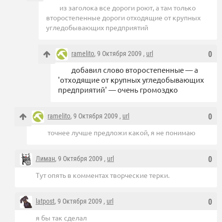
из заголока все дороги роют, а там только
второстепенные дороги отходящие от крупных
угледобывающих предприятий
ramelito
, 9 Октября 2009 ,
url
0
добавил слово второстепенные — а
'отходящие от крупных угледобывающих
предприятий' — очень громоздко
ramelito
, 9 Октября 2009 ,
url
0
точнее лучше предложи какой, я не понимаю
Лиман
, 9 Октября 2009 ,
url
0
Тут опять в комментах творческие терки.
latpost
, 9 Октября 2009 ,
url
0
я бы так сделал