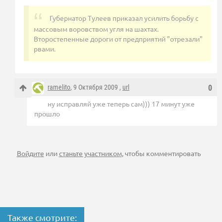
Губернатор Тулеев приказал усилить борьбу с
массовым воровством угля на шахтах.
Второстепенные дороги от предприятий "отрезали"
рвами.
ramelito
, 9 Октября 2009 ,
url
0
ну исправляй уже теперь сам))) 17 минут уже
прошло
Войдите
или
станьте участником
, чтобы комментировать
Также смотрите: