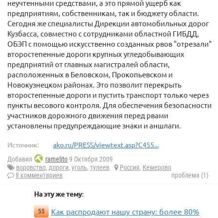
неучтенными средствами, а это прямой ущерб как
предприятиям, собственникам, так и бюджету области.
Сегодня же специалисты Дирекции автомобильных дорог
Кузбасса, совместно с сотрудниками областной ГИБДД,
ОБЭП с помощью искусственно созданных рвов "отрезали"
второстепенные дороги крупных угледобывающих
предприятий от главных магистралей области,
расположенных в Беловском, Прокопьевском и
Новокузнецком районах. Это позволит перекрыть
второстепенные дороги и пустить транспорт только через
пункты весового контроля. Для обеспечения безопасности
участников дорожного движения перед рвами
установлены предупреждающие знаки и аншлаги.
Источник:
ako.ru/PRESS/viewtext.asp?C455...
Добавил
ramelito
9 Октября 2009
воровство
,
дороги
,
уголь
,
тулеев
Россия
,
Кемерово
8 комментариев
проблема (1)
На эту же тему:
Как распродают нашу страну: более 80%
55