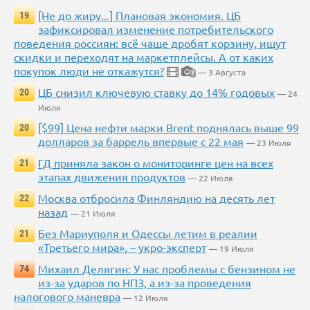
[Не до жиру...] Плановая экономия. ЦБ
19
зафиксировал изменение потребительского
поведения россиян: всё чаще дробят корзину, ищут
скидки и переходят на маркетплейсы. А от каких
покупок люди не откажутся?
— 3 Августа
7
ЦБ снизил ключевую ставку до 14% годовых
20
— 24
Июля
[$99] Цена нефти марки Brent поднялась выше 99
20
долларов за баррель впервые с 22 мая
— 23 Июля
ГД приняла закон о мониторинге цен на всех
21
этапах движения продуктов
— 22 Июля
Москва отбросила Финляндию на десять лет
22
назад
— 21 Июля
Без Мариуполя и Одессы летим в реалии
21
«Третьего мира», – укро-эксперт
— 19 Июля
Михаил Делягин: У нас проблемы с бензином не
74
из-за ударов по НПЗ, а из-за проведения
налогового маневра
— 12 Июля