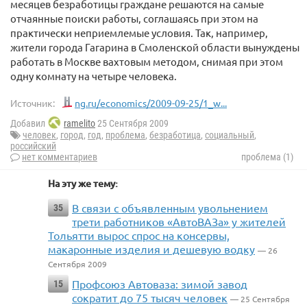
месяцев безработицы граждане решаются на самые
отчаянные поиски работы, соглашаясь при этом на
практически неприемлемые условия. Так, например,
жители города Гагарина в Смоленской области вынуждены
работать в Москве вахтовым методом, снимая при этом
одну комнату на четыре человека.
Источник:
ng.ru/economics/2009-09-25/1_w...
Добавил
ramelito
25 Сентября 2009
человек
,
город
,
год
,
проблема
,
безработица
,
социальный
,
российский
нет комментариев
проблема (1)
На эту же тему:
В связи с объявленным увольнением
35
трети работников «АвтоВАЗа» у жителей
Тольятти вырос спрос на консервы,
макаронные изделия и дешевую водку
— 26
Сентября 2009
Профсоюз Автоваза: зимой завод
15
сократит до 75 тысяч человек
— 25 Сентября