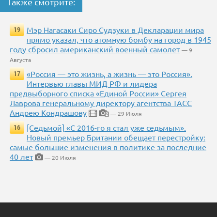
Также смотрите:
Мэр Нагасаки Сиро Судзуки в Декларации мира
19
прямо указал, что атомную бомбу на город в 1945
году сбросил американский военный самолет
— 9
Августа
«Россия — это жизнь, а жизнь — это Россия».
17
Интервью главы МИД РФ и лидера
предвыборного списка «Единой России» Сергея
Лаврова генеральному директору агентства ТАСС
Андрею Кондрашову
— 29 Июля
2
[Седьмой] «С 2016-го я стал уже седьмым».
16
Новый премьер Британии обещает перестройку:
самые большие изменения в политике за последние
40 лет
— 20 Июля