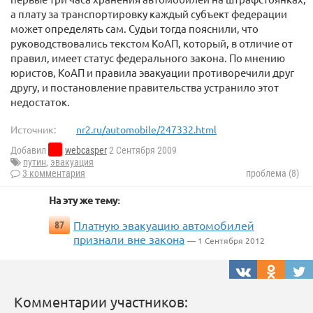
а плату за транспортировку каждый субъект федерации
может определять сам. Судьи тогда пояснили, что
руководствовались текстом КоАП, который, в отличие от
правил, имеет статус федерального закона. По мнению
юристов, КоАП и правила эвакуации противоречили друг
другу, и постановление правительства устранило этот
недостаток.
Источник:
nr2.ru/automobile/247332.html
Добавил
webcasper
2 Сентября 2009
путин
,
эвакуация
3 комментария
проблема (8)
На эту же тему:
Платную эвакуацию автомобилей
87
признали вне закона
— 1 Сентября 2012
Комментарии участников: