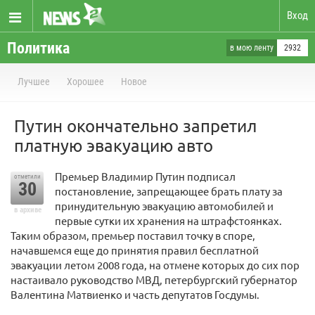
Вход
Политика
в мою ленту
2932
Лучшее
Хорошее
Новое
Путин окончательно запретил
платную эвакуацию авто
Премьер Владимир Путин подписал
отметили
30
постановление, запрещающее брать плату за
принудительную эвакуацию автомобилей и
в архиве
первые сутки их хранения на штрафстоянках.
Таким образом, премьер поставил точку в споре,
начавшемся еще до принятия правил бесплатной
эвакуации летом 2008 года, на отмене которых до сих пор
настаивало руководство МВД, петербургский губернатор
Валентина Матвиенко и часть депутатов Госдумы.