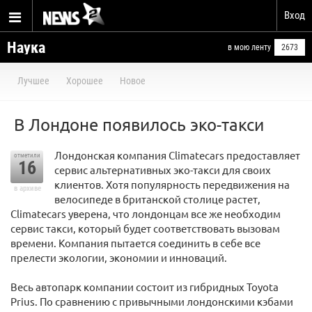
Вход
Наука
в мою ленту
2673
Лучшее
Хорошее
Новое
В Лондоне появилось эко-такси
Лондонская компания Climatecars предоставляет
отметили
16
сервис альтернативных эко-такси для своих
клиентов. Хотя популярность передвижения на
в архиве
велосипеде в британской столице растет,
Climatecars уверена, что лондонцам все же необходим
сервис такси, который будет соответствовать вызовам
времени. Компания пытается соединить в себе все
прелести экологии, экономии и инноваций.
Весь автопарк компании состоит из гибридных Toyota
Prius. По сравнению с привычными лондонскими кэбами