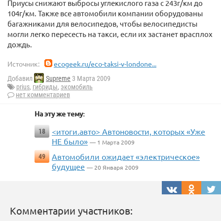
Приусы снижают выбросы углекислого газа с 243г/км до
104г/км. Также все автомобили компании оборудованы
багажниками для велосипедов, чтобы велосипедисты
могли легко пересесть на такси, если их застанет врасплох
дождь.
Источник:
ecogeek.ru/eco-taksi-v-londone...
Добавил
Supreme
3 Марта 2009
prius
,
гибриды
,
экомобиль
нет комментариев
На эту же тему:
<итоги.авто> Автоновости, которых «Уже
18
НЕ было»
— 1 Марта 2009
Автомобили ожидает «электрическое»
49
будущее
— 20 Января 2009
Комментарии участников: