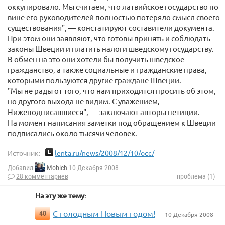
оккупировало. Мы считаем, что латвийское государство по
вине его руководителей полностью потеряло смысл своего
существования", — констатируют составители документа.
При этом они заявляют, что готовы принять и соблюдать
законы Швеции и платить налоги шведскому государству.
В обмен на это они хотели бы получить шведское
гражданство, а также социальные и гражданские права,
которыми пользуются другие граждане Швеции.
"Мы не рады от того, что нам приходится просить об этом,
но другого выхода не видим. С уважением,
Нижеподписавшиеся", — заключают авторы петиции.
На момент написания заметки под обращением к Швеции
подписались около тысячи человек.
Источник:
lenta.ru/news/2008/12/10/occ/
Добавил
Mobich
10 Декабря 2008
28 комментариев
проблема (1)
На эту же тему:
С голодным Новым годом!
40
— 10 Декабря 2008