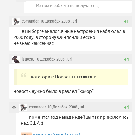
Из них и рабы-то не получатся. :)
comander
, 10 Декабря 2008 ,
url
+1
в Выборге аналогичные настроения наблюдал в
2000 году. в сторону Финляндии ессно
не знаю как сейчас
latpost
, 10 Декабря 2008 ,
url
+4
категория: Новости > из жизни
новость нужно было в раздел "юмор"
comander
, 10 Декабря 2008 ,
url
+4
помнится год назад индейцы так прикололись
над США :)
news2.ru/story/73204/