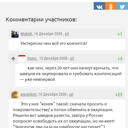
Комментарии участников:
Mobich
, 10 Декабря 2008 ,
url
+1
Интересно чем всё это кончится?
home
, 10 Декабря 2008 ,
url
+4
как чем, через 20 лет они начнут кричать, что
швеция их окупировала и требовать компенсаций
— уже невпервой
precedent
, 10 Декабря 2008 ,
url
+23
Это у них "конек" такой: сначала просить о
покровительстве/ а потом обвинять в оккупации.
Решили вот шведов разести, завтра у России
попросят освободить их от оккупации, но не-ееет!
"Чингачгук два раза на швабру не наступает";)