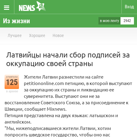
Вход
Из жизни
в мою ленту
2942
Лучшее
Хорошее
Новое
Латвийцы начали сбор подписей за
оккупацию своей страны
Жители Латвии разместили на сайте
отметили
125
petitiononline.com петицию, в которой выступают
за оккупацию их страны и ликвидацию ее
в архиве
суверенитета. Выступают они не за
восстановление Советского Союза, а за присоединение к
Швеции, сообщает Mixnews.
Петиция представлена на двух языках: латышском и
английском.
"Мы, нижеподписавшиеся жители Латвии, хотим
попросить шведское государство, чтобы оно нас