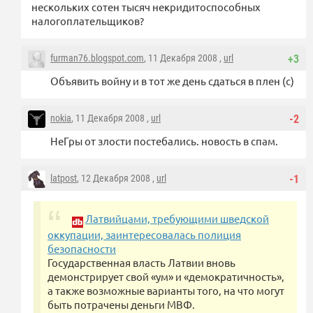
нескольких сотен тысяч некридитоспособных
налогоплательщиков?
furman76.blogspot.com
, 11 Декабря 2008 ,
url
+3
Объявить войну и в тот же день сдаться в плен (с)
nokia
, 11 Декабря 2008 ,
url
-2
НеГры от злости постебались. новость в спам.
latpost
, 12 Декабря 2008 ,
url
-1
Латвийцами, требующими шведской
оккупации, заинтересовалась полиция
безопасности
Государственная власть Латвии вновь
демонстрирует свой «ум» и «демократичность»,
а также возможные варианты того, на что могут
быть потрачены деньги МВФ.