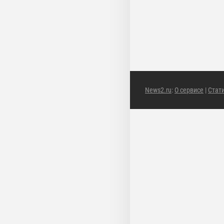
News2.ru
:
О сервисе
|
Стат