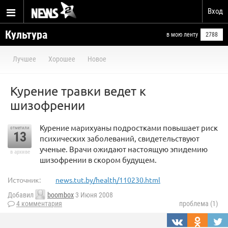
Вход
Культура
в мою ленту
2788
Лучшее
Хорошее
Новое
Курение травки ведет к
шизофрении
Курение марихуаны подростками повышает риск
отметили
13
психических заболеваний, свидетельствуют
ученые. Врачи ожидают настоящую эпидемию
в архиве
шизофрении в скором будущем.
Источник:
news.tut.by/health/110230.html
Добавил
boombox
3 Июня 2008
4 комментария
проблема (1)