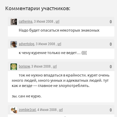
Комментарии участников:
catherina
, 3 Июня 2008 ,
url
0
Надо будет опасаться некоторых знакомых
advertolog
, 3 Июня 2008 ,
url
0
к чему курение только не ведет… ((((
borisow
, 3 Июня 2008 ,
url
0
ток не нужно впадаться в крайности. курят очень
много людей, много умных и адекватных людей. тут
как и везде — главное не злоупотреблять.
зы. сам не курю.
zombie2cat
, 4 Июня 2008 ,
url
0