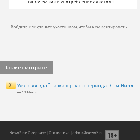
… впрочем как и употребление алкоголя.
Войдите
или
станьте участником
, чтобы комментировать
Также смотрите:
Умер звезда "Парка юрского периода" Сэм Нилл
31
— 13 Июля
News2.ru
:
О сервисе
|
Статистика
| admin@news2.ru
18+