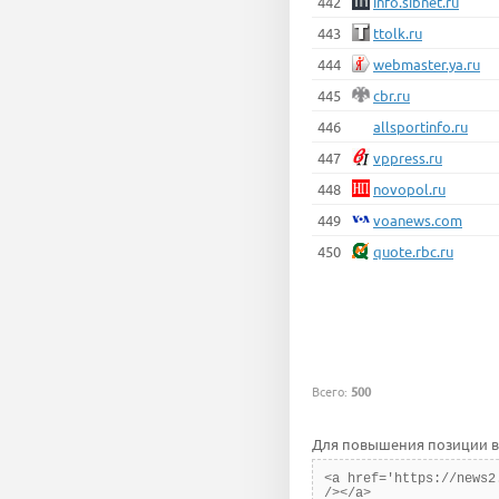
442
info.sibnet.ru
443
ttolk.ru
444
webmaster.ya.ru
445
cbr.ru
446
allsportinfo.ru
447
vppress.ru
448
novopol.ru
449
voanews.com
450
quote.rbc.ru
Всего:
500
Для повышения позиции в 
<a href='https://news2
/></a>