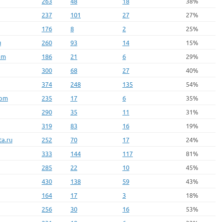
263
48
18
38%
237
101
27
27%
176
8
2
25%
u
260
93
14
15%
om
186
21
6
29%
300
68
27
40%
374
248
135
54%
com
235
17
6
35%
290
35
11
31%
319
83
16
19%
a.ru
252
70
17
24%
333
144
117
81%
285
22
10
45%
430
138
59
43%
164
17
3
18%
256
30
16
53%