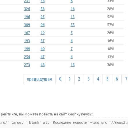
231
18
6
33%
326
58
16
28%
196
25
13
52%
309
96
55
57%
167
19
5
26%
193
37
6
16%
199
40
7
18%
254
47
6
13%
273
48
18
38%
предыдущая
0
1
2
3
4
5
6
7
рейтинге, вы можете повесть на сайт кнопку news2:
.ru/' target='_blank' alt='Последние новости'><img src='//news2.