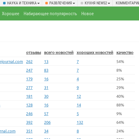
НАУКА И ТЕХНИКА
РАЗВЛЕЧЕНИЯ
КУХНЯ NEWS2
КОММЕНТАРИ
Хорошее
Набирающее популярность
Новое
отзывы
всего новостей
хороших новостей
качество
vejournal.com
262
13
7
54%
247
83
7
8%
179
16
4
25%
277
31
9
29%
181
30
12
40%
m
128
16
14
88%
246
57
5
9%
392
206
132
64%
urnal.com
351
34
8
24%