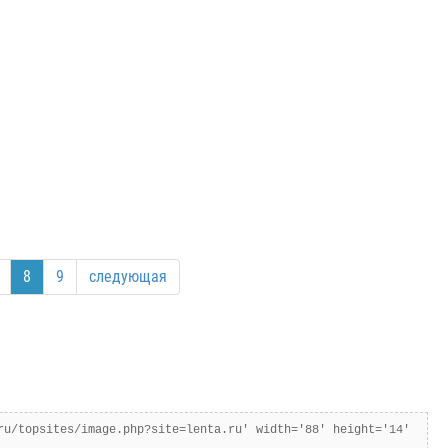
8
9
следующая
ru/topsites/image.php?site=lenta.ru' width='88' height='14'