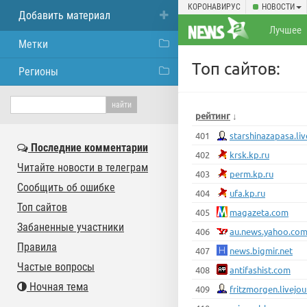
КОРОНАВИРУС
НОВОСТИ
Добавить материал
Лучшее
Метки
Топ сайтов:
Регионы
рейтинг
↓
401
starshinazapasa.li
Последние комментарии
402
krsk.kp.ru
Читайте новости в телеграм
403
perm.kp.ru
Сообщить об ошибке
404
ufa.kp.ru
Топ сайтов
405
magazeta.com
Забаненные участники
406
au.news.yahoo.co
Правила
407
news.bigmir.net
Частые вопросы
408
antifashist.com
Ночная тема
409
fritzmorgen.livejo