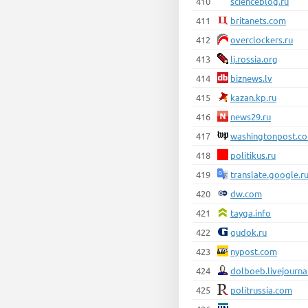
410
scienceblog.ru
411
britanets.com
412
overclockers.ru
413
lj.rossia.org
414
biznews.lv
415
kazan.kp.ru
416
news29.ru
417
washingtonpost.c
418
politikus.ru
419
translate.google.r
420
dw.com
421
tayga.info
422
gudok.ru
423
nypost.com
424
dolboeb.livejourna
425
politrussia.com