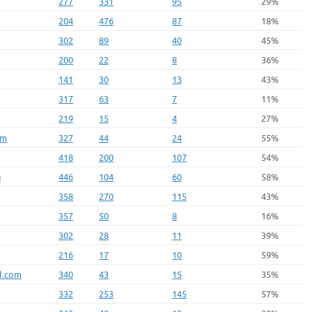
277
331
95
29%
204
476
87
18%
302
89
40
45%
200
22
8
36%
141
30
13
43%
317
63
7
11%
219
15
4
27%
om
327
44
24
55%
418
200
107
54%
u
446
104
60
58%
358
270
115
43%
357
50
8
16%
302
28
11
39%
216
17
10
59%
l.com
340
43
15
35%
332
253
145
57%