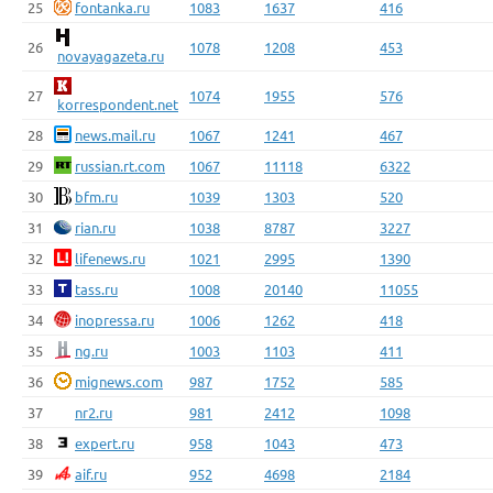
25
fontanka.ru
1083
1637
416
26
1078
1208
453
novayagazeta.ru
27
1074
1955
576
korrespondent.net
28
news.mail.ru
1067
1241
467
29
russian.rt.com
1067
11118
6322
30
bfm.ru
1039
1303
520
31
rian.ru
1038
8787
3227
32
lifenews.ru
1021
2995
1390
33
tass.ru
1008
20140
11055
34
inopressa.ru
1006
1262
418
35
ng.ru
1003
1103
411
36
mignews.com
987
1752
585
37
nr2.ru
981
2412
1098
38
expert.ru
958
1043
473
39
aif.ru
952
4698
2184