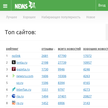
Вход
Лучшее
Хорошее
Набирающее популярность
Новое
Топ сайтов:
рейтинг
отзывы
↓
всего новостей
хороших новос
1
nolink
2681
47790
17072
2
lenta.ru
2198
27739
10957
3
gazeta.ru
1730
9946
4246
4
newsru.com
1606
10306
4263
5
vz.ru
1596
8394
4165
6
interfax.ru
1551
9797
4273
7
ria.ru
1494
37401
20827
8
rg.ru
1452
6906
3143