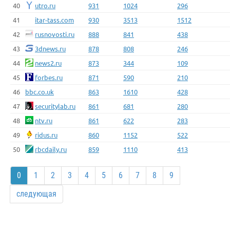
40
utro.ru
931
1024
296
41
itar-tass.com
930
3513
1512
42
rusnovosti.ru
888
841
438
43
3dnews.ru
878
808
246
44
news2.ru
873
344
109
45
forbes.ru
871
590
210
46
bbc.co.uk
863
1610
428
47
securitylab.ru
861
681
280
48
ntv.ru
861
622
283
49
ridus.ru
860
1152
522
50
rbcdaily.ru
859
1110
413
0
1
2
3
4
5
6
7
8
9
следующая