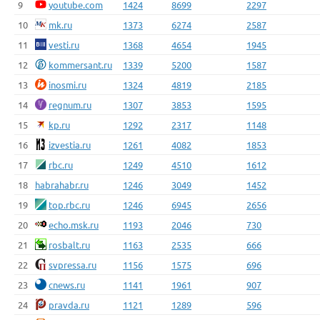
9
youtube.com
1424
8699
2297
10
mk.ru
1373
6274
2587
11
vesti.ru
1368
4654
1945
12
kommersant.ru
1339
5200
1587
13
inosmi.ru
1324
4819
2185
14
regnum.ru
1307
3853
1595
15
kp.ru
1292
2317
1148
16
izvestia.ru
1261
4082
1853
17
rbc.ru
1249
4510
1612
18
habrahabr.ru
1246
3049
1452
19
top.rbc.ru
1246
6945
2656
20
echo.msk.ru
1193
2046
730
21
rosbalt.ru
1163
2535
666
22
svpressa.ru
1156
1575
696
23
cnews.ru
1141
1961
907
24
pravda.ru
1121
1289
596