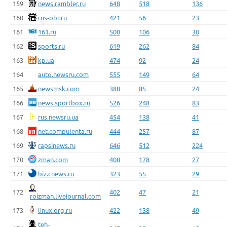
159
news.rambler.ru
648
518
136
160
rus-obr.ru
421
56
23
161
161.ru
500
106
30
162
sports.ru
619
262
84
163
kp.ua
474
92
24
164
auto.newsru.com
555
149
64
165
newsmsk.com
388
85
24
166
news.sportbox.ru
526
248
83
167
rus.newsru.ua
454
138
41
168
net.compulenta.ru
444
257
87
169
rapsinews.ru
646
512
224
170
zman.com
408
178
27
171
biz.cnews.ru
323
55
29
172
402
47
21
roizman.livejournal.com
173
linux.org.ru
422
138
49
teh-