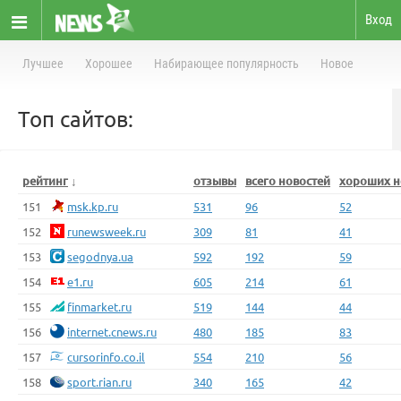
Вход
Лучшее
Хорошее
Набирающее популярность
Новое
Топ сайтов:
рейтинг
↓
отзывы
всего новостей
хороших н
151
msk.kp.ru
531
96
52
152
runewsweek.ru
309
81
41
153
segodnya.ua
592
192
59
154
e1.ru
605
214
61
155
finmarket.ru
519
144
44
156
internet.cnews.ru
480
185
83
157
cursorinfo.co.il
554
210
56
158
sport.rian.ru
340
165
42