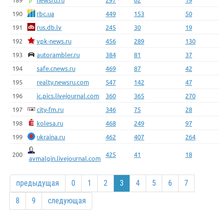
190
rbc.ua
449
153
50
191
rus.db.lv
245
30
19
192
vpk-news.ru
456
289
130
193
autorambler.ru
384
81
37
194
safe.cnews.ru
469
87
42
195
realty.newsru.com
547
142
47
196
ic.pics.livejournal.com
360
365
270
197
city-fm.ru
346
75
28
198
kolesa.ru
468
249
97
199
ukraina.ru
462
407
264
200
425
41
18
avmalgin.livejournal.com
предыдущая
0
1
2
3
4
5
6
7
8
9
следующая