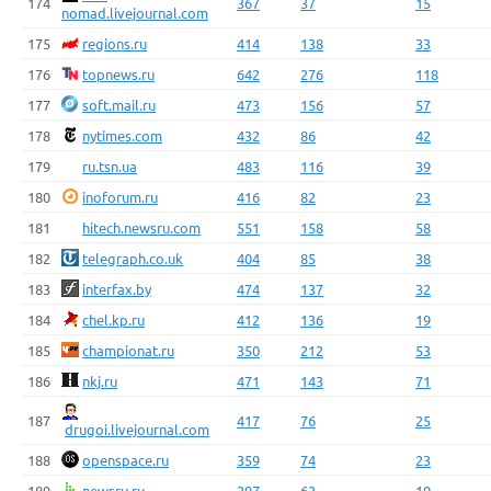
174
367
37
15
nomad.livejournal.com
175
regions.ru
414
138
33
176
topnews.ru
642
276
118
177
soft.mail.ru
473
156
57
178
nytimes.com
432
86
42
179
ru.tsn.ua
483
116
39
180
inoforum.ru
416
82
23
181
hitech.newsru.com
551
158
58
182
telegraph.co.uk
404
85
38
183
interfax.by
474
137
32
184
chel.kp.ru
412
136
19
185
championat.ru
350
212
53
186
nkj.ru
471
143
71
187
417
76
25
drugoi.livejournal.com
188
openspace.ru
359
74
23
189
newsru.ru
297
62
19