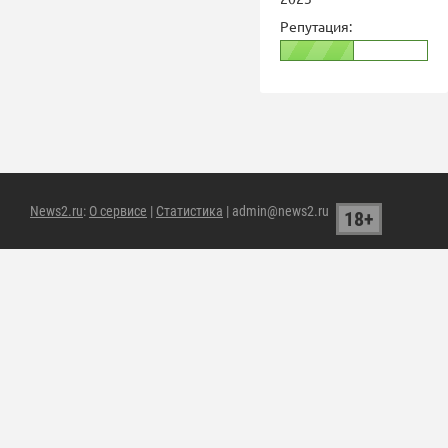
Репутация:
News2.ru
:
О сервисе
|
Статистика
| admin@news2.ru
18+