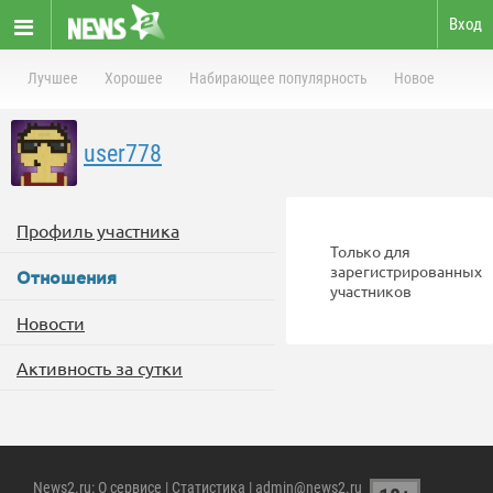
Вход
Лучшее
Хорошее
Набирающее популярность
Новое
user778
Профиль участника
Только для
зарегистрированных
Отношения
участников
Новости
Активность за сутки
News2.ru
:
О сервисе
|
Статистика
| admin@news2.ru