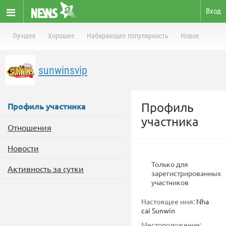
Вход
Лучшее
Хорошее
Набирающее популярность
Новое
sunwinsvip
Профиль
Профиль участника
участника
Отношения
Новости
Только для
Активность за сутки
зарегистрированных
участников
Настоящее имя:
Nha
cai Sunwin
Местоположение: