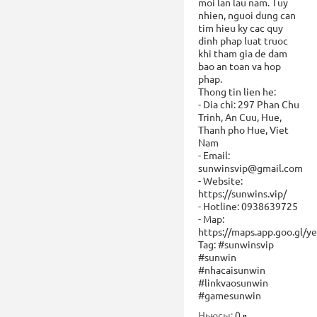
moi lan lau nam. Tuy
nhien, nguoi dung can
tim hieu ky cac quy
dinh phap luat truoc
khi tham gia de dam
bao an toan va hop
phap.
Thong tin lien he:
- Dia chi: 297 Phan Chu
Trinh, An Cuu, Hue,
Thanh pho Hue, Viet
Nam
- Email:
sunwinsvip@gmail.com
- Website:
https://sunwins.vip/
- Hotline: 0938639725
- Map:
https://maps.app.goo.gl
Tag: #sunwinsvip
#sunwin
#nhacaisunwin
#linkvaosunwin
#gamesunwin
Ньюсы:
0