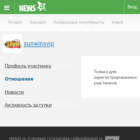
Вход
Лучшее
Хорошее
Набирающее популярность
Новое
sunwinsvip
Профиль участника
Только для
зарегистрированных
Отношения
участников
Новости
Активность за сутки
News2.ru
:
О сервисе
|
Статистика
| admin@news2.ru