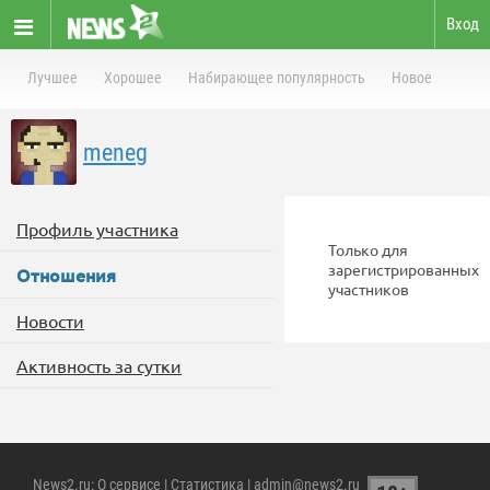
Вход
Лучшее
Хорошее
Набирающее популярность
Новое
meneg
Профиль участника
Только для
зарегистрированных
Отношения
участников
Новости
Активность за сутки
News2.ru
:
О сервисе
|
Статистика
| admin@news2.ru