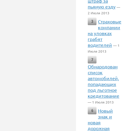
штраф за
пьяную езду
—
2 Июля 2013
Страховые
3
компании
на уловках
грабят
водителей
— 1
Июля 2013
7
Обнародован
список
автомобилей,
попадающих
под льготное
кредитование
— 1 Июля 2013
Новый
6
знак и
новая
дорожная