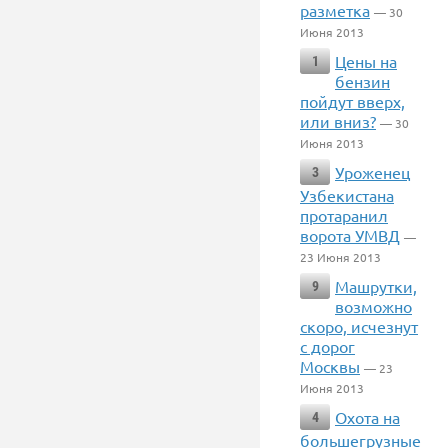
разметка
— 30
Июня 2013
Цены на
1
бензин
пойдут вверх,
или вниз?
— 30
Июня 2013
Уроженец
3
Узбекистана
протаранил
ворота УМВД
—
23 Июня 2013
Машрутки,
9
возможно
скоро, исчезнут
с дорог
Москвы
— 23
Июня 2013
Охота на
4
большегрузные