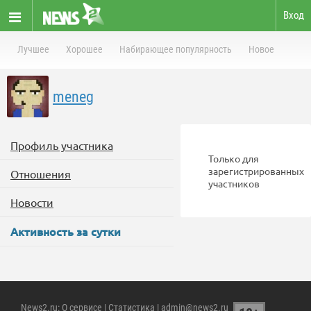
Вход
Лучшее
Хорошее
Набирающее популярность
Новое
meneg
Профиль участника
Только для
зарегистрированных
Отношения
участников
Новости
Активность за сутки
News2.ru
:
О сервисе
|
Статистика
| admin@news2.ru