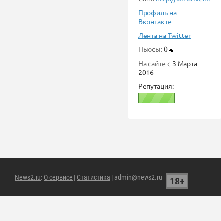
Профиль на
Вконтакте
Лента на Twitter
Ньюсы:
0
На сайте с
3 Марта
2016
Репутация:
News2.ru
:
О сервисе
|
Статистика
| admin@news2.ru
18+