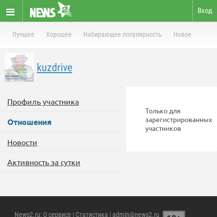
Вход
Лучшее
Хорошее
Набирающее популярность
Новое
kuzdrive
Профиль участника
Только для
зарегистрированных
Отношения
участников
Новости
Активность за сутки
News2.ru
:
О сервисе
|
Статистика
| admin@news2.ru