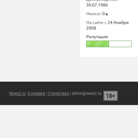
30.07.1986
Ньюсы:
0
На сайте с
24 Ноября
2008
Репутация:
News2.ru
:
О сервисе
|
Статистика
| admin@news2.ru
18+