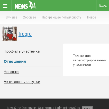
Вход
Лучшее
Хорошее
Набирающее популярность
Новое
frogro
Профиль участника
Только для
зарегистрированных
Отношения
участников
Новости
Активность за сутки
News2.ru
:
О сервисе
|
Статистика
| admin@news2.ru