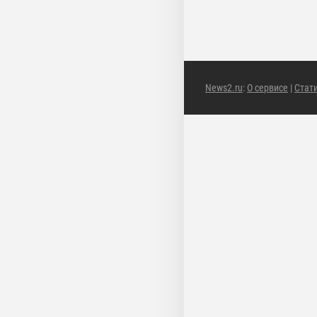
News2.ru
:
О сервисе
|
Стат