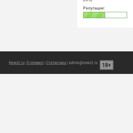
Репутация:
News2.ru
:
О сервисе
|
Статистика
| admin@news2.ru
18+