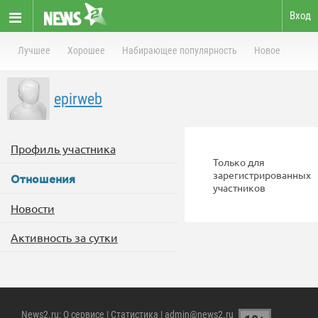
Вход
Лучшее
Хорошее
Набирающее популярность
Новое
epirweb
Профиль участника
Только для
зарегистрированных
Отношения
участников
Новости
Активность за сутки
News2.ru
:
О сервисе
|
Статистика
| admin@news2.ru