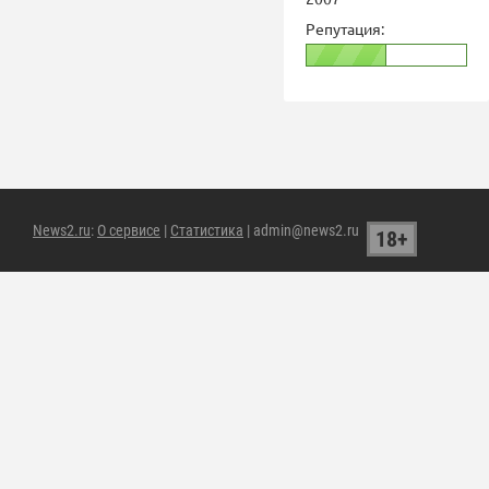
Репутация:
News2.ru
:
О сервисе
|
Статистика
| admin@news2.ru
18+